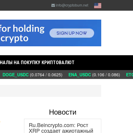
info@cryptobum.net
НАЛЫ НА ПОКУПКУ КРИПТОВАЛЮТ
DOGE_USDC
(0.0764 / 0.0625)
ENA_USDC
(0.106 / 0.086)
ETC_
Новости
а
Ru.Beincrypto.com: Рост
XRP создает ажиотажный