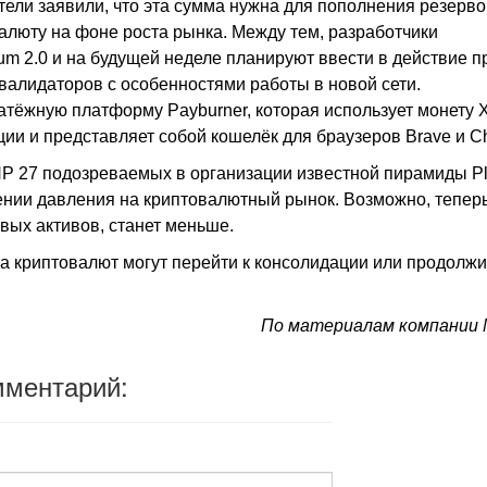
ители заявили, что эта сумма нужна для пополнения резерво
алюту на фоне роста рынка. Между тем, разработчики
eum 2.0 и на будущей неделе планируют ввести в действие п
 валидаторов с особенностями работы в новой сети.
атёжную платформу Payburner, которая использует монету 
ии и представляет собой кошелёк для браузеров Brave и C
КНР 27 подозреваемых в организации известной пирамиды P
чении давления на криптовалютный рынок. Возможно, тепер
ых активов, станет меньше.
 криптовалют могут перейти к консолидации или продолжи
По материалам компании
мментарий: