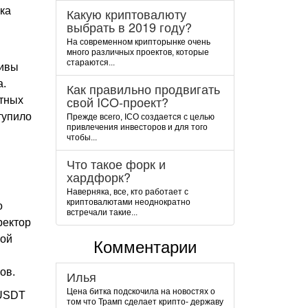
нка
Какую криптовалюту
выбрать в 2019 году?
На современном крипторынке очень
много различных проектов, которые
стараются...
тивы
а.
Как правильно продвигать
свой ICO-проект?
тных
тупило
Прежде всего, ICO создается с целью
привлечения инвесторов и для того
чтобы...
Что такое форк и
хардфорк?
Наверняка, все, кто работает с
криптовалютами неоднократно
о
встречали такие...
ректор
мой
Комментарии
ов.
Илья
Цена битка подскочила на новостях о
 USDT
том что Трамп сделает крипто- державу