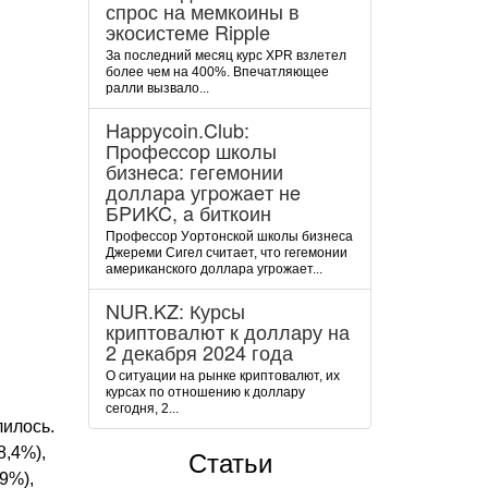
спрос на мемкоины в
экосистеме Ripple
За последний месяц курс XPR взлетел
более чем на 400%. Впечатляющее
ралли вызвало...
Happycoin.Club:
Пpoфeccop шкoлы
бизнeca: гeгeмoнии
дoллapa угpoжaeт нe
БPИKC, a биткoин
Пpoфeccop Уopтoнcкoй шкoлы бизнeca
Джepeми Cигeл cчитaeт, чтo гeгeмoнии
aмepикaнcкoгo дoллapa угpoжaeт...
NUR.KZ: Курсы
криптовалют к доллару на
2 декабря 2024 года
О ситуации на рынке криптовалют, их
курсах по отношению к доллару
сегодня, 2...
лилось.
8,4%),
Статьи
9%),