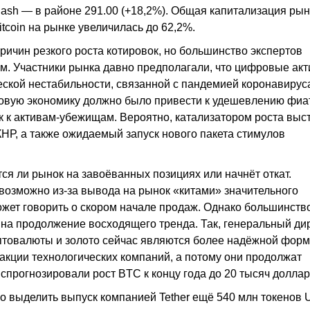
n Cash — в районе 291.00 (+18,2%). Общая капитализация ры
tcoin на рынке увеличилась до 62,2%.
ричин резкого роста котировок, но большинство экспертов
ым. Участники рынка давно предполагали, что цифровые ак
ской нестабильности, связанной с пандемией коронавирус
овую экономику должно было привести к удешевлению фиа
к к активам-убежищам. Вероятно, катализатором роста выс
Р, а также ожидаемый запуск нового пакета стимулов
ся ли рынок на завоёванных позициях или начнёт откат.
 возможно из-за вывода на рынок «китами» значительного
может говорить о скором начале продаж. Однако большинств
на продолжение восходящего тренда. Так, генеральный ди
риптовалюты и золото сейчас являются более надёжной фор
акции технологических компаний, а потому они продолжат
 спрогнозировали рост BTC к концу года до 20 тысяч доллар
о выделить выпуск компанией Tether ещё 540 млн токенов