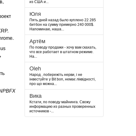
в,
из США и...
Юля
роект
Пять дней назад было куплено 22 285
битбон на сумму примерно 240 000$.
Напоминаю, наша...
XRP.
hrome.
Артём
По поводу продажи - хочу вам скахать,
lus
что все работает в штатном режиме.
ь
На...
Oleh
ть
Народ , побережіть нерви, і не
інвестуйте у Bit bon, немає ліквідності,
про що можна...
 NPBFX
Вика
Кстати, по поводу майнинга. Свожу
информацию из разных проверенных
источников -...