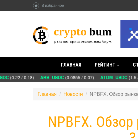
В избранное
ГЛАВНАЯ
РЕЙТИНГ
С
DC
(0.22 / 0.18)
ARB_USDC
(0.0855 / 0.07)
ATOM_USDC
(1.5 /
Главная
Новости
NPBFX. Обзор рынка
NPBFX. Обзор
3