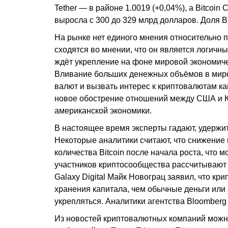
Tether — в районе 1.0019 (+0,04%), а Bitcoi
выросла с 300 до 329 млрд долларов. Доля Bi
На рынке нет единого мнения относительно п
сходятся во мнении, что он является логичн
ждёт укрепление на фоне мировой экономиче
Вливание больших денежных объёмов в мир
валют и вызвать интерес к криптовалютам ка
новое обострение отношений между США и КН
американской экономики.
В настоящее время эксперты гадают, удержит
Некоторые аналитики считают, что снижение
количества Bitcoin после начала роста, что 
участников криптосообщества рассчитывают 
Galaxy Digital Майк Новограц заявил, что к
хранения капитала, чем обычные деньги или 
укрепляться. Аналитики агентства Bloomberg
Из новостей криптовалютных компаний можн