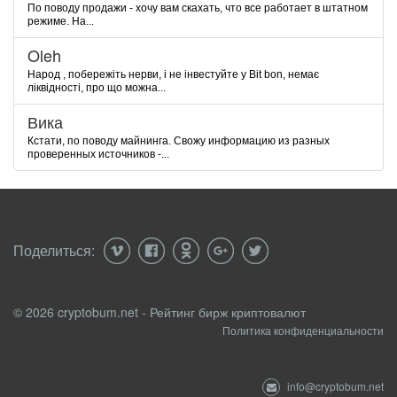
По поводу продажи - хочу вам скахать, что все работает в штатном
режиме. На...
Oleh
Народ , побережіть нерви, і не інвестуйте у Bit bon, немає
ліквідності, про що можна...
Вика
Кстати, по поводу майнинга. Свожу информацию из разных
проверенных источников -...
Поделиться:
© 2026 cryptobum.net - Рейтинг бирж криптовалют
Политика конфиденциальности
info@cryptobum.net