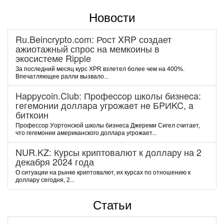
Новости
Ru.Beincrypto.com: Рост XRP создает
ажиотажный спрос на мемкоины в
экосистеме Ripple
За последний месяц курс XPR взлетел более чем на 400%.
Впечатляющее ралли вызвало...
Happycoin.Club: Пpoфeccop шкoлы бизнeca:
гeгeмoнии дoллapa угpoжaeт нe БPИKC, a
биткoин
Пpoфeccop Уopтoнcкoй шкoлы бизнeca Джepeми Cигeл cчитaeт,
чтo гeгeмoнии aмepикaнcкoгo дoллapa угpoжaeт...
NUR.KZ: Курсы криптовалют к доллару на 2
декабря 2024 года
О ситуации на рынке криптовалют, их курсах по отношению к
доллару сегодня, 2...
Статьи