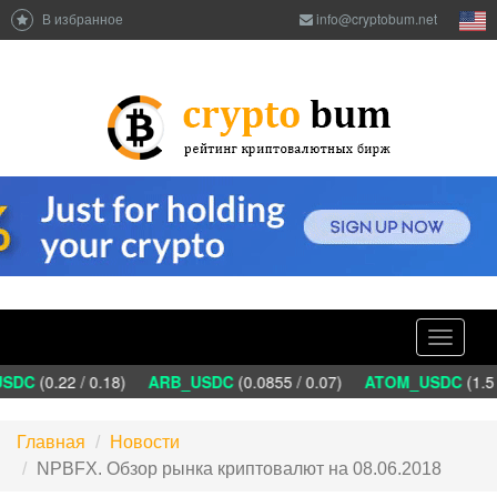
В избранное
info@cryptobum.net
Toggle
navigati
DC
(0.22 / 0.18)
ARB_USDC
(0.0855 / 0.07)
ATOM_USDC
(1.5 
Главная
Новости
NPBFX. Обзор рынка криптовалют на 08.06.2018