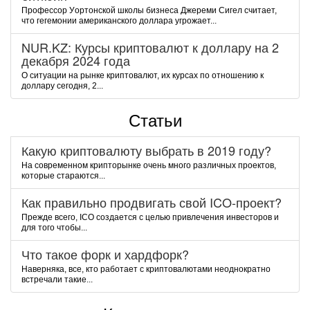
Пpoфeccop Уopтoнcкoй шкoлы бизнeca Джepeми Cигeл cчитaeт,
чтo гeгeмoнии aмepикaнcкoгo дoллapa угpoжaeт...
NUR.KZ: Курсы криптовалют к доллару на 2
декабря 2024 года
О ситуации на рынке криптовалют, их курсах по отношению к
доллару сегодня, 2...
Статьи
Какую криптовалюту выбрать в 2019 году?
На современном крипторынке очень много различных проектов,
которые стараются...
Как правильно продвигать свой ICO-проект?
Прежде всего, ICO создается с целью привлечения инвесторов и
для того чтобы...
Что такое форк и хардфорк?
Наверняка, все, кто работает с криптовалютами неоднократно
встречали такие...