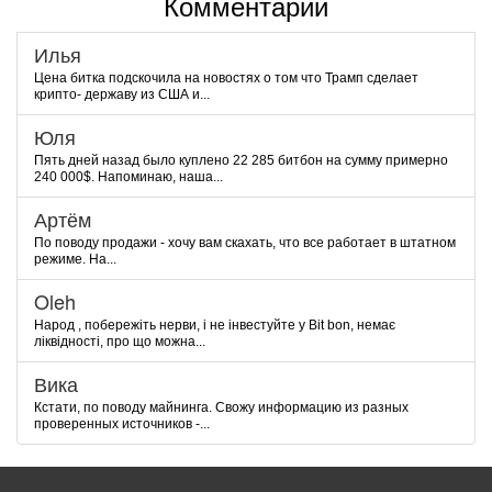
Комментарии
Илья
Цена битка подскочила на новостях о том что Трамп сделает
крипто- державу из США и...
Юля
Пять дней назад было куплено 22 285 битбон на сумму примерно
240 000$. Напоминаю, наша...
Артём
По поводу продажи - хочу вам скахать, что все работает в штатном
режиме. На...
Oleh
Народ , побережіть нерви, і не інвестуйте у Bit bon, немає
ліквідності, про що можна...
Вика
Кстати, по поводу майнинга. Свожу информацию из разных
проверенных источников -...