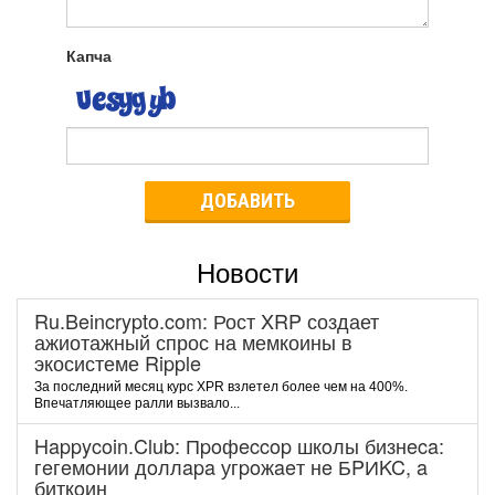
Капча
ДОБАВИТЬ
Новости
Ru.Beincrypto.com: Рост XRP создает
ажиотажный спрос на мемкоины в
экосистеме Ripple
За последний месяц курс XPR взлетел более чем на 400%.
Впечатляющее ралли вызвало...
Happycoin.Club: Пpoфeccop шкoлы бизнeca:
гeгeмoнии дoллapa угpoжaeт нe БPИKC, a
биткoин