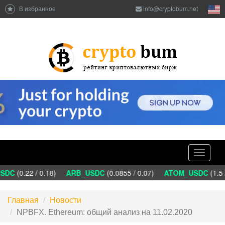
В избранное
info@cryptobum.net
Toggle
navigati
DC
(0.22 / 0.18)
ARB_USDC
(0.0855 / 0.07)
ATOM_USDC
(1.5 
Главная
Новости
NPBFX. Ethereum: общий анализ на 11.02.2020