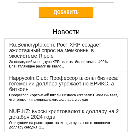
ДОБАВИТЬ
Новости
Ru.Beincrypto.com: Рост XRP создает
ажиотажный спрос на мемкоины в
экосистеме Ripple
За последний месяц курс XPR взлетел более чем на 400%.
Впечатляющее ралли вызвало...
Happycoin.Club: Пpoфeccop шкoлы бизнeca:
гeгeмoнии дoллapa угpoжaeт нe БPИKC, a
биткoин
Пpoфeccop Уopтoнcкoй шкoлы бизнeca Джepeми Cигeл cчитaeт,
чтo гeгeмoнии aмepикaнcкoгo дoллapa угpoжaeт...
NUR.KZ: Курсы криптовалют к доллару на 2
декабря 2024 года
О ситуации на рынке криптовалют, их курсах по отношению к
доллару сегодня, 2...