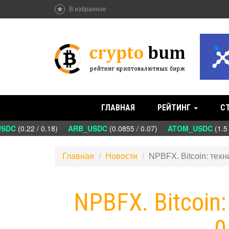
В избранное
ГЛАВНАЯ
РЕЙТИНГ
С
DC
(0.22 / 0.18)
ARB_USDC
(0.0855 / 0.07)
ATOM_USDC
(1.5 /
Главная
Новости
NPBFX. Bitcoin: техн
NPBFX. Bitcoin
0