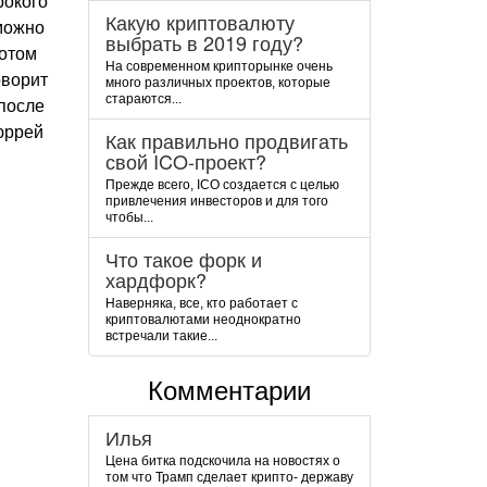
рокого
Какую криптовалюту
зможно
выбрать в 2019 году?
ротом
На современном крипторынке очень
оворит
много различных проектов, которые
стараются...
после
юррей
Как правильно продвигать
свой ICO-проект?
Прежде всего, ICO создается с целью
привлечения инвесторов и для того
чтобы...
Что такое форк и
хардфорк?
Наверняка, все, кто работает с
криптовалютами неоднократно
встречали такие...
Комментарии
Илья
Цена битка подскочила на новостях о
том что Трамп сделает крипто- державу