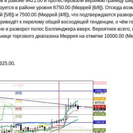
в в районе 9421.00 и протестировали верхнюю границу ши
уется в районе уровня 8750.00 (Мюррей [6/8]). Отсюда во
 [5/8]) и 7500.00 (Мюррей [4/8]), что подтверждается разво
приведёт к перелому общей восходящей тенденции, о чём г
е и разворот полос Боллинджера вверх. Вероятнее всего, 
ранице торгового диапазона Мюррея на отметке 10000.00 (М
625.00.