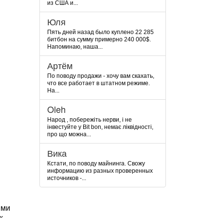
из США и...
Юля
Пять дней назад было куплено 22 285
битбон на сумму примерно 240 000$.
Напоминаю, наша...
Артём
По поводу продажи - хочу вам скахать,
что все работает в штатном режиме.
На...
Oleh
Народ , побережіть нерви, і не
інвестуйте у Bit bon, немає ліквідності,
про що можна...
Вика
Кстати, по поводу майнинга. Свожу
информацию из разных проверенных
источников -...
ями