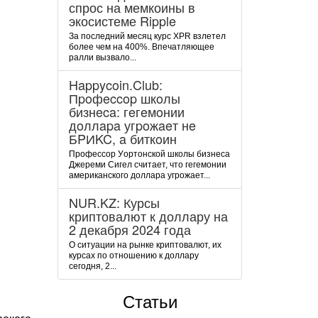
спрос на мемкоины в
экосистеме Ripple
За последний месяц курс XPR взлетел
более чем на 400%. Впечатляющее
ралли вызвало...
Happycoin.Club:
Пpoфeccop шкoлы
бизнeca: гeгeмoнии
дoллapa угpoжaeт нe
БPИKC, a биткoин
Пpoфeccop Уopтoнcкoй шкoлы бизнeca
Джepeми Cигeл cчитaeт, чтo гeгeмoнии
aмepикaнcкoгo дoллapa угpoжaeт...
NUR.KZ: Курсы
криптовалют к доллару на
2 декабря 2024 года
О ситуации на рынке криптовалют, их
курсах по отношению к доллару
сегодня, 2...
Статьи