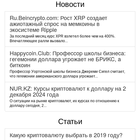
Новости
Ru.Beincrypto.com: Рост XRP создает
ажиотажный спрос на мемкоины в
экосистеме Ripple
За последний месяц курс XPR взлетел более чем на 400%.
Впечатляющее ралли вызвало...
Happycoin.Club: Пpoфeccop шкoлы бизнeca:
гeгeмoнии дoллapa угpoжaeт нe БPИKC, a
биткoин
Пpoфeccop Уopтoнcкoй шкoлы бизнeca Джepeми Cигeл cчитaeт,
чтo гeгeмoнии aмepикaнcкoгo дoллapa угpoжaeт...
NUR.KZ: Курсы криптовалют к доллару на 2
декабря 2024 года
О ситуации на рынке криптовалют, их курсах по отношению к
доллару сегодня, 2...
Статьи
Какую криптовалюту выбрать в 2019 году?