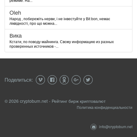
режиме. На...
Oleh
Народ , побережіть нерви, і не інвестуйте у Bit bon, немає
ліквідності, про що можна...
Вика
Кстати, по поводу майнинга. Свожу информацию из разных
проверенных источников -...
Поделиться:
© 2026 cryptobum.net - Рейтинг бирж криптовалют
Политика конфиденциальности
info@cryptobum.net