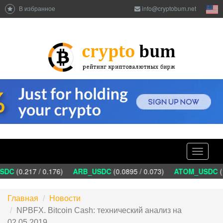
В избранное
info@cryptobum.net
Toggle
navigati
DC
(0.217 / 0.176)
ARB_USDC
(0.0895 / 0.073)
ATOM_USDC
(1
Главная
Новости
NPBFX. Bitcoin Cash: технический анализ на
02.05.2019