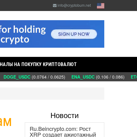
info@cryptobum.net
НАЛЫ НА ПОКУПКУ КРИПТОВАЛЮТ
DOGE_USDC
(0.0764 / 0.0625)
ENA_USDC
(0.106 / 0.086)
ETC
Новости
ам
Ru.Beincrypto.com: Рост
XRP создает ажиотажный