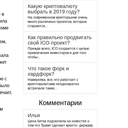
Какую криптовалюту
выбрать в 2019 году?
 в
На современном крипторынке очень
вила
много различных проектов, которые
стараются...
роме
Как правильно продвигать
свой ICO-проект?
ем,
Прежде всего, ICO создается с целью
привлечения инвесторов и для того
вала
чтобы...
жет
Что такое форк и
хардфорк?
ю с
Наверняка, все, кто работает с
криптовалютами неоднократно
 было
встречали такие...
ечает,
Комментарии
ям
Илья
Цена битка подскочила на новостях о
том что Трамп сделает крипто- державу