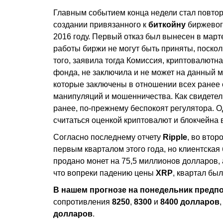
Главным событием конца недели стал повто
создании привязанного к
биткойну
биржевог
2016 году. Первый отказ был вынесен в марте
работы биржи не могут быть приняты, поско
того, заявила тогда Комиссия, криптовалютн
фонда, не заключила и не может на данный м
которые заключены в отношении всех ранее
манипуляций и мошенничества. Как свидетель
ранее, по-прежнему беспокоят регулятора. 
считаться оценкой криптовалют и блокчейна 
Согласно последнему отчету
Ripple
, во вто
первым кварталом этого года, но клиентская
продано монет на 75,5 миллионов долларов,
что вопреки падению цены
XRP
, квартал бы
В нашем прогнозе на понедельник предп
сопротивления
8250
,
8300
и
8400 долларов
долларов
.