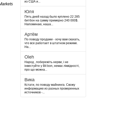
из США и...
arkets
Юля
Пять дней назад было куплено 22 285
битбон на сумму примерно 240 000$.
Напоминаю, наша...
Артём
По поводу продажи - хочу вам скахать,
что все работает в штатном режиме.
На...
Oleh
Народ , побережіть нерви, і не
інвестуйте у Bit bon, немає ліквідності,
про що можна...
Вика
Кстати, по поводу майнинга. Свожу
информацию из разных проверенных
источников -...