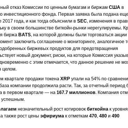
рный отказ Комиссии по ценным бумагам и биржам
США
в
о инвестиционного фонда. Первая заявка была подана еще
 2017 года, и как тогда объяснили в
SEC
, изменения в пра
льку в своем большинстве биткойн-рынки нерегулируемы. К
ая биржа
BATS
, на которой должны были торговаться акции
омент заключить соглашение о мониторинге, аналогичное т
 одобренных биржевых продуктов для предотвращения
ствует новый документ, риски, на которые Комиссия указы
Одновременно с этим отмечается, что данное решение не мо
в целом.
ром квартале продажи токена
XRP
упали на 54% по сравнени
 база компании продолжила расти. Так, за отчетный период
 а в первом квартале — на
167.7 миллионов
. Компания отм
л успешным.
олагаем
незначительный рост котировок
биткойна
к уровн
, а также рост цены
эфириума
к отметкам
470
,
480
и
490