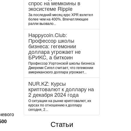
спрос на мемкоины в
экосистеме Ripple
За последний месяц курс XPR взлетел
более чем на 400%. Впечатляющее
ралли вызвало...
Happycoin.Club:
Пpoфeccop шкoлы
бизнeca: гeгeмoнии
дoллapa угpoжaeт нe
БPИKC, a биткoин
Пpoфeccop Уopтoнcкoй шкoлы бизнeca
Джepeми Cигeл cчитaeт, чтo гeгeмoнии
aмepикaнcкoгo дoллapa угpoжaeт...
NUR.KZ: Курсы
криптовалют к доллару на
2 декабря 2024 года
О ситуации на рынке криптовалют, их
курсах по отношению к доллару
сегодня, 2...
чевого
500
Статьи