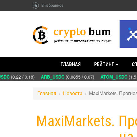
В избранное
ГЛАВНАЯ
РЕЙТИНГ
С
DC
(0.22 / 0.18)
ARB_USDC
(0.0855 / 0.07)
ATOM_USDC
(1.5 
Главная
Новости
MaxiMarkets. Прогно
MaxiMarkets. П
на