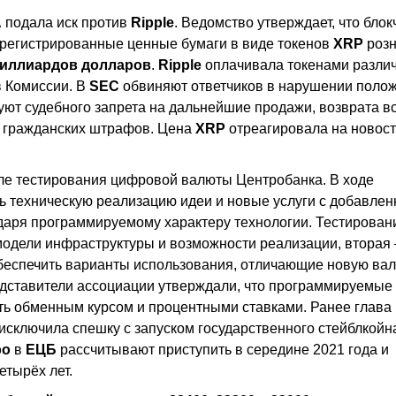
А
подала иск против
Ripple
. Ведомство утверждает, что блок
арегистрированные ценные бумаги в виде токенов
XRP
роз
миллиардов долларов
.
Ripple
оплачивала токенами разли
в Комиссии. В
SEC
обвиняют ответчиков в нарушении поло
уют судебного запрета на дальнейшие продажи, возврата в
ы гражданских штрафов. Цена
XRP
отреагировала на новост
ле тестирования цифровой валюты Центробанка. В ходе
ь техническую реализацию идеи и новые услуги с добавлен
даря программируемому характеру технологии. Тестирован
модели инфраструктуры и возможности реализации, вторая
обеспечить варианты использования, отличающие новую вал
дставители ассоциации утверждали, что программируемые
ть обменным курсом и процентными ставками. Ранее глава
исключила спешку с запуском государственного стейблкойна
ро
в
ЕЦБ
рассчитывают приступить в середине 2021 года и
етырёх лет.