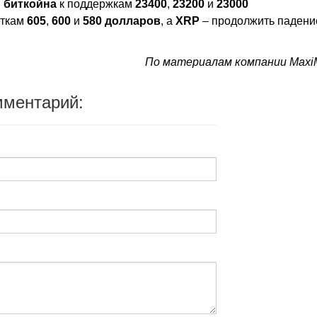
ы
биткойна
к поддержкам
23400
,
23200
и
23000
еткам
605
,
600
и
580
долларов
, а
XRP
– продолжить падени
По материалам компании MaxiM
мментарий: