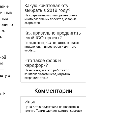
Какую криптовалюту
чейн-
выбрать в 2019 году?
ничным
На современном крипторынке очень
чные
много различных проектов, которые
стараются...
жения о
сех
Как правильно продвигать
свой ICO-проект?
ь
Прежде всего, ICO создается с целью
привлечения инвесторов и для того
чтобы...
ной
Что такое форк и
ие
хардфорк?
 —
Наверняка, все, кто работает с
криптовалютами неоднократно
юту от
встречали такие...
Комментарии
. К
Илья
Цена битка подскочила на новостях о
том что Трамп сделает крипто- державу