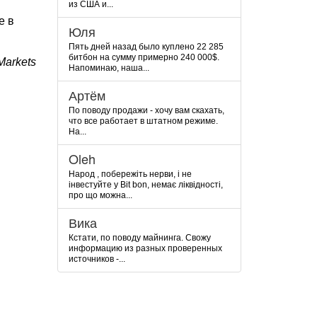
из США и...
е в
Юля
Пять дней назад было куплено 22 285
битбон на сумму примерно 240 000$.
arkets
Напоминаю, наша...
Артём
По поводу продажи - хочу вам скахать,
что все работает в штатном режиме.
На...
Oleh
Народ , побережіть нерви, і не
інвестуйте у Bit bon, немає ліквідності,
про що можна...
Вика
Кстати, по поводу майнинга. Свожу
информацию из разных проверенных
источников -...