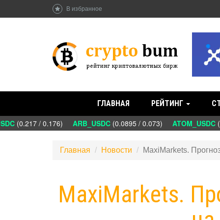
В избранное
ГЛАВНАЯ
РЕЙТИНГ
С
DC
(0.217 / 0.176)
ARB_USDC
(0.0895 / 0.073)
ATOM_USDC
(1.
Главная
Новости
MaxiMarkets. Прогно
MaxiMarkets. П
на