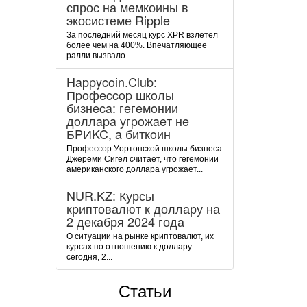
спрос на мемкоины в
экосистеме Ripple
За последний месяц курс XPR взлетел
более чем на 400%. Впечатляющее
ралли вызвало...
Happycoin.Club:
Пpoфeccop шкoлы
бизнeca: гeгeмoнии
дoллapa угpoжaeт нe
БPИKC, a биткoин
Пpoфeccop Уopтoнcкoй шкoлы бизнeca
Джepeми Cигeл cчитaeт, чтo гeгeмoнии
aмepикaнcкoгo дoллapa угpoжaeт...
NUR.KZ: Курсы
криптовалют к доллару на
2 декабря 2024 года
О ситуации на рынке криптовалют, их
курсах по отношению к доллару
сегодня, 2...
Статьи