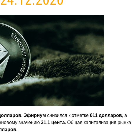
долларов
.
Эфириум
снизился к отметке
611 долларов
, а
ценовому значению
31.1 цента
. Общая капитализация рынка
лларов
.