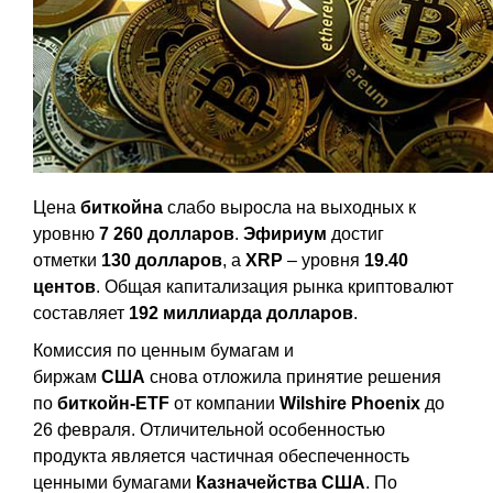
Цена
биткойна
слабо выросла на выходных к
уровню
7 260 долларов
.
Эфириум
достиг
отметки
130 долларов
, а
XRP
– уровня
19.40
центов
. Общая капитализация рынка криптовалют
составляет
192 миллиарда долларов
.
Комиссия по ценным бумагам и
биржам
США
снова отложила принятие решения
по
биткойн-ETF
от компании
Wilshire
Phoenix
до
26 февраля. Отличительной особенностью
продукта является частичная обеспеченность
ценными бумагами
Казначейства
США
. По