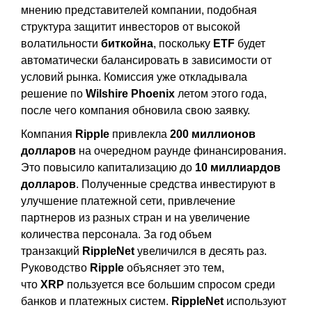
мнению представителей компании, подобная
структура защитит инвесторов от высокой
волатильности
биткойна
, поскольку
ETF
будет
автоматически балансировать в зависимости от
условий рынка. Комиссия уже откладывала
решение по
Wilshire
Phoenix
летом этого года,
после чего компания обновила свою заявку.
Компания
Ripple
привлекла
200 миллионов
долларов
на очередном раунде финансирования.
Это повысило капитализацию до
10 миллиардов
долларов
. Полученные средства инвестируют в
улучшение платежной сети, привлечение
партнеров из разных стран и на увеличение
количества персонала. За год объем
транзакций
RippleNet
увеличился в десять раз.
Руководство
Ripple
объясняет это тем,
что
XRP
пользуется все большим спросом среди
банков и платежных систем.
RippleNet
используют