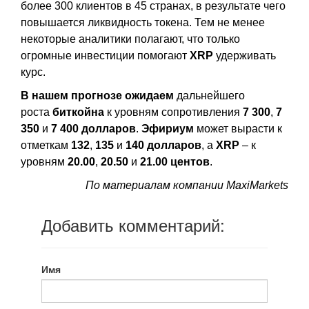
более 300 клиентов в 45 странах, в результате чего
повышается ликвидность токена. Тем не менее
некоторые аналитики полагают, что только
огромные инвестиции помогают
XRP
удерживать
курс.
В нашем прогнозе ожидаем
дальнейшего
роста
биткойна
к уровням сопротивления
7 300
,
7
350
и
7 400 долларов
.
Эфириум
может вырасти к
отметкам
132
,
135
и
140 долларов
, а
XRP
– к
уровням
20.00
,
20.50
и
21.00 центов
.
По материалам компании MaxiMarkets
Добавить комментарий:
Имя