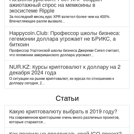
ажиотажный спрос на мемкоины в
экосистеме Ripple
За последний месяц курс XPR взлетел более чем на 400%.
Впечатляющее ралли вызвало...
Happycoin.Club: Пpoфeccop шкoлы бизнeca:
гeгeмoнии дoллapa угpoжaeт нe БPИKC, a
биткoин
Пpoфeccop Уopтoнcкoй шкoлы бизнeca Джepeми Cигeл cчитaeт,
чтo гeгeмoнии aмepикaнcкoгo дoллapa угpoжaeт...
NUR.KZ: Курсы криптовалют к доллару на 2
декабря 2024 года
О ситуации на рынке криптовалют, их курсах по отношению к
доллару сегодня, 2...
Статьи
Какую криптовалюту выбрать в 2019 году?
На современном крипторынке очень много различных проектов,
которые стараются...
Как правильно продвигать свой ICO-проект?