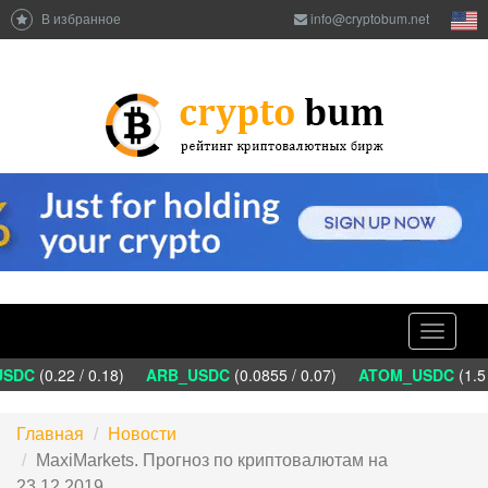
В избранное
info@cryptobum.net
Toggle
navigati
SDC
(0.22 / 0.18)
ARB_USDC
(0.0855 / 0.07)
ATOM_USDC
(1.5 
Главная
Новости
MaxiMarkets. Прогноз по криптовалютам на
23.12.2019