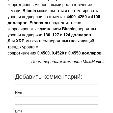
коррекционными попытками роста в течение
сессии.
Bitcoin
может пытаться протестировать
уровни поддержки на отметках
4400
,
4250
и
4100
долларов
.
Ethereum
продолжит тесно
коррелировать с движением
Bitcoin
, вероятны
уровни поддержки
130
,
127
и
124 долларов
.
Для
XRP
мы считаем вероятным восходящий
тренд к уровням
сопротивления
0.4500
,
0.4520
и
0.4550 долларов
.
По материалам компании MaxiMarkets
Добавить комментарий:
Имя
Email