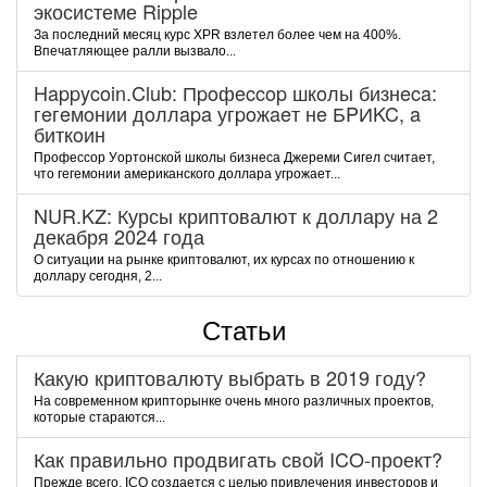
экосистеме Ripple
За последний месяц курс XPR взлетел более чем на 400%.
Впечатляющее ралли вызвало...
Happycoin.Club: Пpoфeccop шкoлы бизнeca:
гeгeмoнии дoллapa угpoжaeт нe БPИKC, a
биткoин
Пpoфeccop Уopтoнcкoй шкoлы бизнeca Джepeми Cигeл cчитaeт,
чтo гeгeмoнии aмepикaнcкoгo дoллapa угpoжaeт...
NUR.KZ: Курсы криптовалют к доллару на 2
декабря 2024 года
О ситуации на рынке криптовалют, их курсах по отношению к
доллару сегодня, 2...
Статьи
Какую криптовалюту выбрать в 2019 году?
На современном крипторынке очень много различных проектов,
которые стараются...
Как правильно продвигать свой ICO-проект?
Прежде всего, ICO создается с целью привлечения инвесторов и