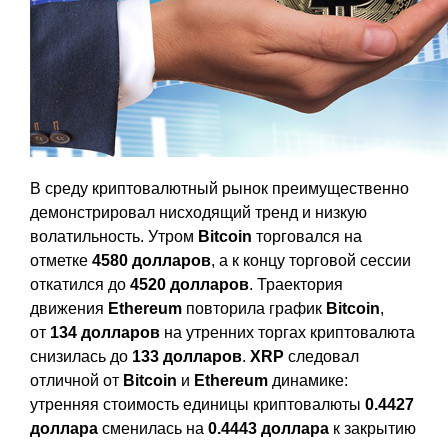
В среду криптовалютный рынок преимущественно
демонстрировал нисходящий тренд и низкую
волатильность. Утром
Bitcoin
торговался на
отметке
4580 долларов
, а к концу торговой сессии
откатился до
4520 долларов
. Траектория
движения
Ethereum
повторила график
Bitcoin
,
от
134 долларов
на утренних торгах криптовалюта
снизилась до
133 долларов
.
XRP
следовал
отличной от
Bitcoin
и
Ethereum
динамике:
утренняя стоимость единицы криптовалюты
0.4427
доллара
сменилась на
0.4443 доллара
к закрытию