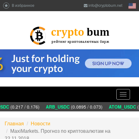
В избранное
info@cryptobum.net
Toggle
navigati
DC
(0.217 / 0.176)
ARB_USDC
(0.0895 / 0.073)
ATOM_USDC
(1
Главная
Новости
MaxiMarkets. Прогноз по криптовалютам на
22.11.2018