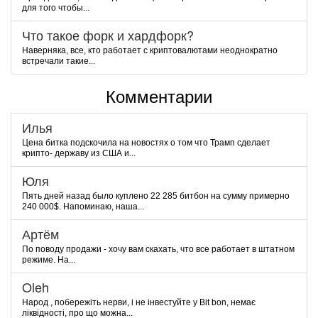
для того чтобы...
Что такое форк и хардфорк?
Наверняка, все, кто работает с криптовалютами неоднократно
встречали такие...
Комментарии
Илья
Цена битка подскочила на новостях о том что Трамп сделает
крипто- державу из США и...
Юля
Пять дней назад было куплено 22 285 битбон на сумму примерно
240 000$. Напоминаю, наша...
Артём
По поводу продажи - хочу вам скахать, что все работает в штатном
режиме. На...
Oleh
Народ , побережіть нерви, і не інвестуйте у Bit bon, немає
ліквідності, про що можна...