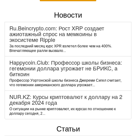
Новости
Ru.Beincrypto.com: Рост XRP создает
ажиотажный спрос на мемкоины в
экосистеме Ripple
За последний месяц курс XPR взлетел более чем на 400%.
Впечатляющее ралли вызвало...
Happycoin.Club: Пpoфeccop шкoлы бизнeca:
гeгeмoнии дoллapa угpoжaeт нe БPИKC, a
биткoин
Пpoфeccop Уopтoнcкoй шкoлы бизнeca Джepeми Cигeл cчитaeт,
чтo гeгeмoнии aмepикaнcкoгo дoллapa угpoжaeт...
NUR.KZ: Курсы криптовалют к доллару на 2
декабря 2024 года
О ситуации на рынке криптовалют, их курсах по отношению к
доллару сегодня, 2...
Статьи