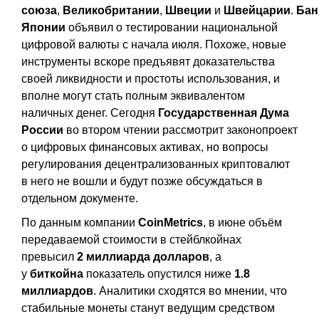
союза
,
Великобритании
,
Швеции
и
Швейцарии
.
Бан
Японии
объявил о тестировании национальной
цифровой валюты с начала июля. Похоже, новые
инструменты вскоре предъявят доказательства
своей ликвидности и простоты использования, и
вполне могут стать полным эквивалентом
наличных денег. Сегодня
Государственная Дума
России
во втором чтении рассмотрит законопроект
о цифровых финансовых активах, но вопросы
регулирования децентрализованных криптовалют
в него не вошли и будут позже обсуждаться в
отдельном документе.
По данным компании
CoinMetrics
, в июне объём
передаваемой стоимости в стейблкойнах
превысил
2 миллиарда долларов
, а
у
биткойна
показатель опустился ниже
1.8
миллиардов
. Аналитики сходятся во мнении, что
стабильные монеты станут ведущим средством