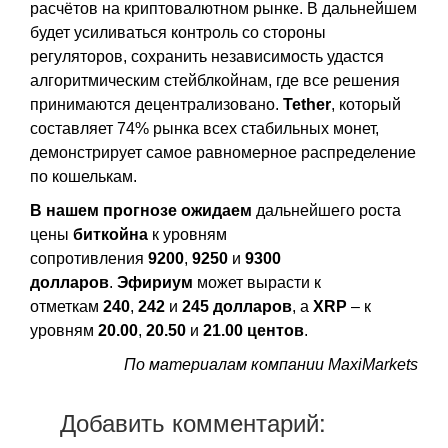
расчётов на криптовалютном рынке. В дальнейшем
будет усиливаться контроль со стороны
регуляторов, сохранить независимость удастся
алгоритмическим стейблкойнам, где все решения
принимаются децентрализовано.
Tether
, который
составляет 74% рынка всех стабильных монет,
демонстрирует самое равномерное распределение
по кошелькам.
В нашем прогнозе ожидаем
дальнейшего роста
цены
биткойна
к уровням
сопротивления
9200
,
9250
и
9300
долларов
.
Эфириум
может вырасти к
отметкам
240
,
242
и
245 долларов
, а
XRP
– к
уровням
20.00
,
20.50
и
21.00 центов
.
По материалам компании MaxiMarkets
Добавить комментарий: