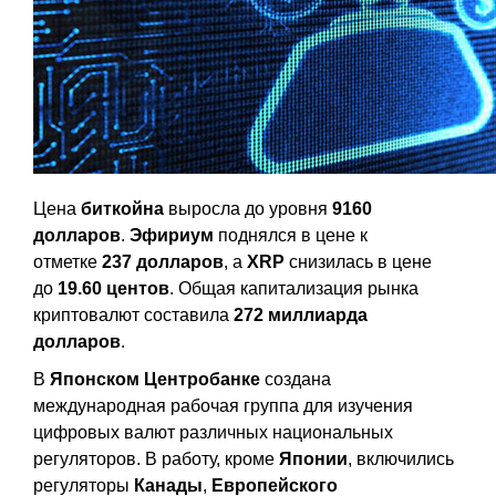
Цена
биткойна
выросла до уровня
9160
долларов
.
Эфириум
поднялся в цене к
отметке
237 долларов
, а
XRP
снизилась в цене
до
19.60 центов
. Общая капитализация рынка
криптовалют составила
272 миллиарда
долларов
.
В
Японском Центробанке
создана
международная рабочая группа для изучения
цифровых валют различных национальных
регуляторов. В работу, кроме
Японии
, включились
регуляторы
Канады
,
Европейского