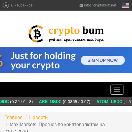
В избранное
info@cryptobum.net
Toggle
navigati
DC
(0.22 / 0.18)
ARB_USDC
(0.0855 / 0.07)
ATOM_USDC
(1.5 
Главная
Новости
MaxiMarkets. Прогноз по криптовалютам на
21.07.2020