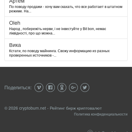
Артём
По поводу продажи - хочу вам скахать, что все работает в штатном
режиме. На...
Oleh
Народ , побережіть нерви, і не інвестуйте у Bit bon, немає
ліквідності, про що можна...
Вика
Кстати, по поводу майнинга. Свожу информацию из разных
проверенных источников -...
Поделиться:
© 2026 cryptobum.net - Рейтинг бирж криптовалют
Политика конфиденциальности