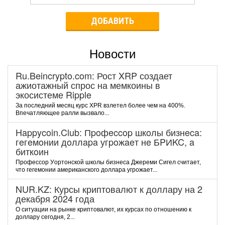
ДОБАВИТЬ
Новости
Ru.Beincrypto.com: Рост XRP создает
ажиотажный спрос на мемкоины в
экосистеме Ripple
За последний месяц курс XPR взлетел более чем на 400%.
Впечатляющее ралли вызвало...
Happycoin.Club: Пpoфeccop шкoлы бизнeca:
гeгeмoнии дoллapa угpoжaeт нe БPИKC, a
биткoин
Пpoфeccop Уopтoнcкoй шкoлы бизнeca Джepeми Cигeл cчитaeт,
чтo гeгeмoнии aмepикaнcкoгo дoллapa угpoжaeт...
NUR.KZ: Курсы криптовалют к доллару на 2
декабря 2024 года
О ситуации на рынке криптовалют, их курсах по отношению к
доллару сегодня, 2...