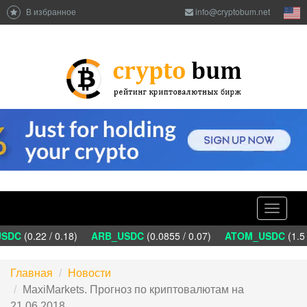
В избранное
info@cryptobum.net
Toggle
navigati
DC
(0.22 / 0.18)
ARB_USDC
(0.0855 / 0.07)
ATOM_USDC
(1.5 
Главная
Новости
MaxiMarkets. Прогноз по криптовалютам на
21.06.2018