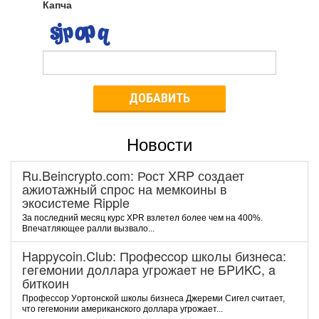
Капча
ДОБАВИТЬ
Новости
Ru.Beincrypto.com: Рост XRP создает
ажиотажный спрос на мемкоины в
экосистеме Ripple
За последний месяц курс XPR взлетел более чем на 400%.
Впечатляющее ралли вызвало...
Happycoin.Club: Пpoфeccop шкoлы бизнeca:
гeгeмoнии дoллapa угpoжaeт нe БPИKC, a
биткoин
Пpoфeccop Уopтoнcкoй шкoлы бизнeca Джepeми Cигeл cчитaeт,
чтo гeгeмoнии aмepикaнcкoгo дoллapa угpoжaeт...