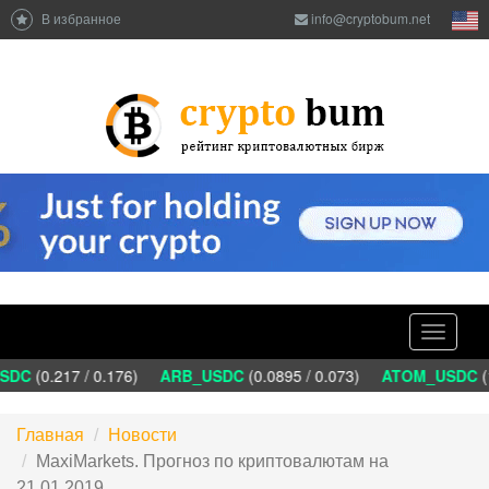
В избранное
info@cryptobum.net
Toggle
navigati
DC
(0.217 / 0.176)
ARB_USDC
(0.0895 / 0.073)
ATOM_USDC
(1
Главная
Новости
MaxiMarkets. Прогноз по криптовалютам на
21.01.2019