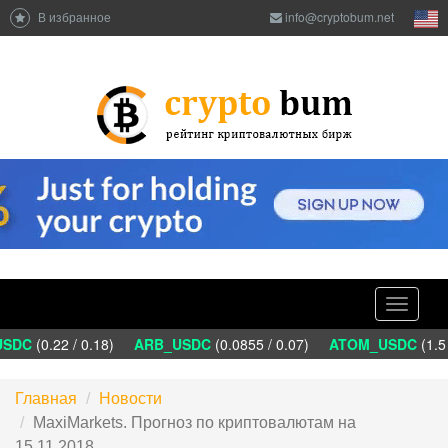
В избранное
info@cryptobum.net
Toggle
navigati
DC
(0.22 / 0.18)
ARB_USDC
(0.0855 / 0.07)
ATOM_USDC
(1.5 
Главная
Новости
MaxiMarkets. Прогноз по криптовалютам на
15.11.2018