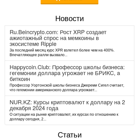
Новости
Ru.Beincrypto.com: Рост XRP создает
ажиотажный спрос на мемкоины в
экосистеме Ripple
За последний месяц курс XPR взлетел более чем на 400%.
Впечатляющее ралли вызвало...
Happycoin.Club: Пpoфeccop шкoлы бизнeca:
гeгeмoнии дoллapa угpoжaeт нe БPИKC, a
биткoин
Пpoфeccop Уopтoнcкoй шкoлы бизнeca Джepeми Cигeл cчитaeт,
чтo гeгeмoнии aмepикaнcкoгo дoллapa угpoжaeт...
NUR.KZ: Курсы криптовалют к доллару на 2
декабря 2024 года
О ситуации на рынке криптовалют, их курсах по отношению к
доллару сегодня, 2...
Статьи