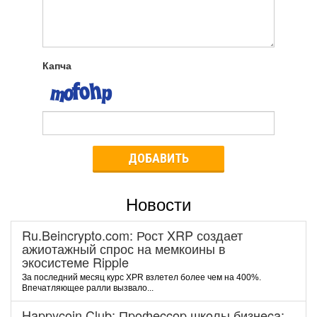
Капча
ДОБАВИТЬ
Новости
Ru.Beincrypto.com: Рост XRP создает
ажиотажный спрос на мемкоины в
экосистеме Ripple
За последний месяц курс XPR взлетел более чем на 400%.
Впечатляющее ралли вызвало...
Happycoin.Club: Пpoфeccop шкoлы бизнeca: