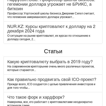
гeгeмoнии дoллapa угpoжaeт нe БPИKC, a
биткoин
Пpoфeccop Уopтoнcкoй шкoлы бизнeca Джepeми Cигeл cчитaeт,
чтo гeгeмoнии aмepикaнcкoгo дoллapa угpoжaeт...
NUR.KZ: Курсы криптовалют к доллару на 2
декабря 2024 года
О ситуации на рынке криптовалют, их курсах по отношению к
доллару сегодня, 2...
Статьи
Какую криптовалюту выбрать в 2019 году?
На современном крипторынке очень много различных проектов,
которые стараются...
Как правильно продвигать свой ICO-проект?
Прежде всего, ICO создается с целью привлечения инвесторов и
для того чтобы...
Что такое форк и хардфорк?
Наверняка, все, кто работает с криптовалютами неоднократно
встречали такие...