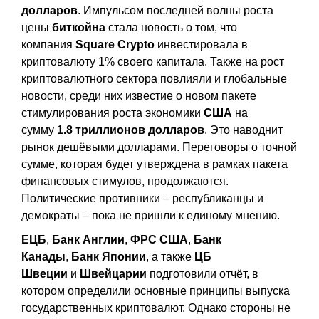
долларов
. Импульсом последней волны роста
цены
биткойна
стала новость о том, что
компания
Square Crypto
инвестировала в
криптовалюту 1% своего капитала. Также на рост
криптовалютного сектора повлияли и глобальные
новости, среди них известие о новом пакете
стимулирования роста экономики
США
на
сумму
1.8 триллионов долларов
. Это наводнит
рынок дешёвыми долларами. Переговоры о точной
сумме, которая будет утверждена в рамках пакета
финансовых стимулов, продолжаются.
Политические противники – республиканцы и
демократы – пока не пришли к единому мнению.
ЕЦБ
,
Банк Англии
,
ФРС США
,
Банк
Канады
,
Банк Японии
, а также
ЦБ
Швеции
и
Швейцарии
подготовили отчёт, в
котором определили основные принципы выпуска
государственных криптовалют. Однако стороны не