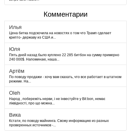
Комментарии
Илья
Цена битка подскочила на новостях о том что Трамп сделает
крипто- державу из США и...
Юля
Пять дней назад было куплено 22 285 битбон на сумму примерно
240 000$. Напоминаю, наша...
Артём
По поводу продажи - хочу вам скахать, что все работает в штатном
режиме. На...
Oleh
Народ , побережіть нерви, і не інвестуйте у Bit bon, немає
ліквідності, про що можна...
Вика
Кстати, по поводу майнинга. Свожу информацию из разных
проверенных источников -...