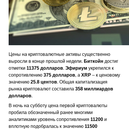
Цены на криптовалютные активы существенно
выросли в конце прошлой недели.
Биткойн
достиг
отметки
11375 долларов
.
Эфириум
укрепился к
сопротивлению
375 долларов
, а
XRP
– к ценовому
значению
25.8 центов
. Общая капитализация
рынка криптовалют составила
358 миллиардов
долларов
.
В ночь на субботу цена первой криптовалюты
пробила обозначенный ранее многими
аналитиками уровень сопротивления
11200
и
вплотную подобралась к значению
11500