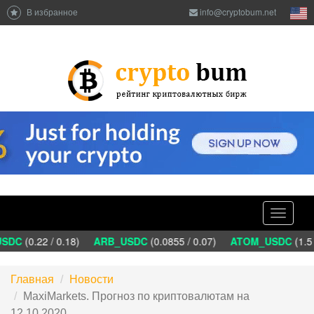
В избранное
info@cryptobum.net
Toggle
navigati
DC
(0.22 / 0.18)
ARB_USDC
(0.0855 / 0.07)
ATOM_USDC
(1.5 
Главная
Новости
MaxiMarkets. Прогноз по криптовалютам на
12.10.2020