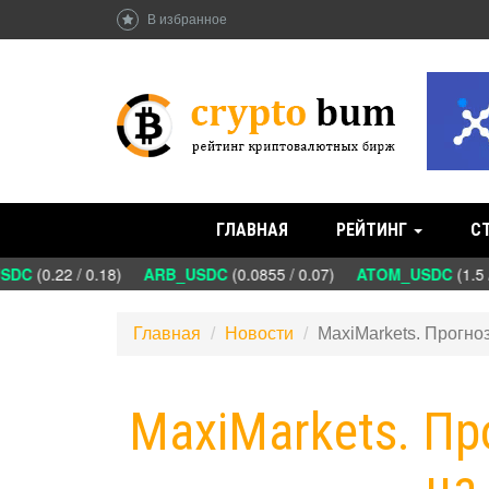
В избранное
ГЛАВНАЯ
РЕЙТИНГ
С
DC
(0.22 / 0.18)
ARB_USDC
(0.0855 / 0.07)
ATOM_USDC
(1.5 
Главная
Новости
MaxiMarkets. Прогно
MaxiMarkets. П
на