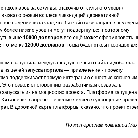
тен долларов за секунды, отскочив от сильного уровня
 вызвало резкий всплеск ликвидаций деривативной
пное падение показало, что биткойн возвращается к модел
 более низкие уровни могут подвергнуться повторному
 чуть выше
10000 долларов
всё ещё может сформировать 
ят отметку
12000 долларов
, тогда будет открыт коридор дл
форма запустила международную версию сайта и добавила
а из целей запуска портала — привлечение к проекту
форма поддерживает прямую интеграцию с шестью ключевым
. Это позволяет сторонним разработчикам создавать
 запускать их на мощностях проекта. Платформа запущена
м
Китая
ещё в апреле. Её целью является упрощение проце
рат. В дорожной карте платформы сказано, что проект стре
По материалам компании Maxi