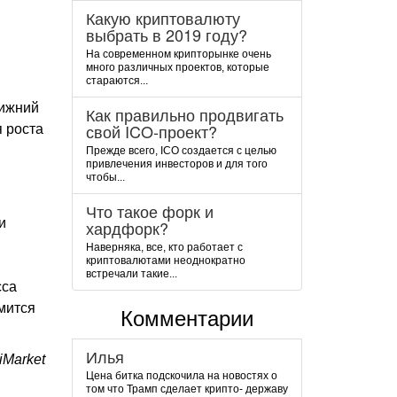
Какую криптовалюту
выбрать в 2019 году?
На современном крипторынке очень
и
много различных проектов, которые
стараются...
нижний
Как правильно продвигать
свой ICO-проект?
я роста
Прежде всего, ICO создается с целью
привлечения инвесторов и для того
чтобы...
Что такое форк и
и
хардфорк?
Наверняка, все, кто работает с
криптовалютами неоднократно
встречали такие...
сса
мится
Комментарии
Илья
Market
Цена битка подскочила на новостях о
том что Трамп сделает крипто- державу