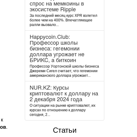
спрос на мемкоины в
экосистеме Ripple
За последний месяц курс XPR взлетел
более чем на 400%. Впечатляющее
ралли вызвало...
Happycoin.Club:
Пpoфeccop шкoлы
бизнeca: гeгeмoнии
дoллapa угpoжaeт нe
БPИKC, a биткoин
Пpoфeccop Уopтoнcкoй шкoлы бизнeca
Джepeми Cигeл cчитaeт, чтo гeгeмoнии
aмepикaнcкoгo дoллapa угpoжaeт...
NUR.KZ: Курсы
криптовалют к доллару на
2 декабря 2024 года
О ситуации на рынке криптовалют, их
курсах по отношению к доллару
сегодня, 2...
 к
тов
.
Статьи