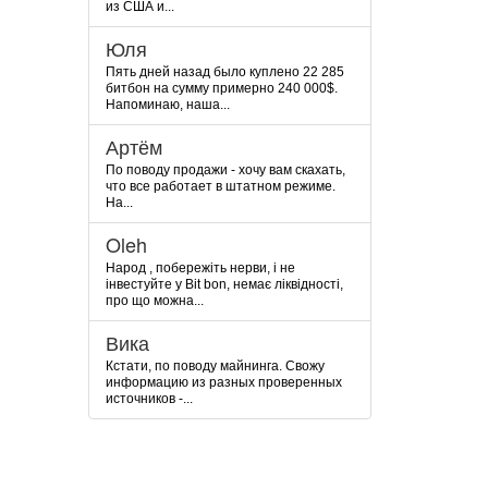
из США и...
Юля
Пять дней назад было куплено 22 285
битбон на сумму примерно 240 000$.
Напоминаю, наша...
Артём
По поводу продажи - хочу вам скахать,
что все работает в штатном режиме.
На...
Oleh
Народ , побережіть нерви, і не
інвестуйте у Bit bon, немає ліквідності,
про що можна...
Вика
Кстати, по поводу майнинга. Свожу
информацию из разных проверенных
источников -...