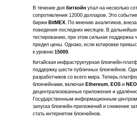
В течение дня
биткойн
упал на несколько со
сопротивления 12000 долларов. Это событие
биржи
BitMEX
. По мнению аналитиков, внеза
поведения последних месяцев. В дальнейшем
тестированию, при этом сильная поддержка
предел цены. Однако, если котировки превыс
к уровню
15000
.
Китайская инфраструктурная блокчейн-плат
поддержку шести публичных блокчейнов. Одн
разработчиков со всего мира. Теперь плат
блокчейнами, включая
Ethereum
,
EOS
и
NEO
децентрализованные приложения и удалённо
Государственным информационным центро
запуска блокчейн-приложений и снижение зат
стать интернетом блокчейнов.