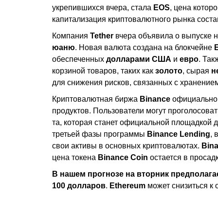
укрепившихся вчера, стала
EOS
, цена котор
капитализация криптовалютного рынка сост
Компания
Tether
вчера объявила о выпуске 
юаню
. Новая валюта создана на блокчейне
обеспеченных
долларами
США
и
евро
. Та
корзиной товаров, таких как
золото
, сырая
н
для снижения рисков, связанных с хранение
Криптовалютная биржа
Binance
официально 
продуктов. Пользователи могут проголосовать
та, которая станет официальной площадкой 
третьей фазы программы
Binance
Lending
, 
свои активы в основных криптовалютах.
Bin
цена токена
Binance
Coin
остается в просад
В нашем прогнозе на вторник предполаг
100 долларов
.
Ethereum
может снизиться к