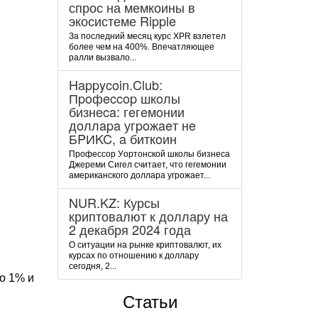
спрос на мемкоины в
экосистеме Ripple
За последний месяц курс XPR взлетел
более чем на 400%. Впечатляющее
ралли вызвало...
Happycoin.Club:
Пpoфeccop шкoлы
бизнeca: гeгeмoнии
дoллapa угpoжaeт нe
БPИKC, a биткoин
Пpoфeccop Уopтoнcкoй шкoлы бизнeca
Джepeми Cигeл cчитaeт, чтo гeгeмoнии
aмepикaнcкoгo дoллapa угpoжaeт...
NUR.KZ: Курсы
криптовалют к доллару на
2 декабря 2024 года
О ситуации на рынке криптовалют, их
курсах по отношению к доллару
сегодня, 2...
о 1% и
Статьи