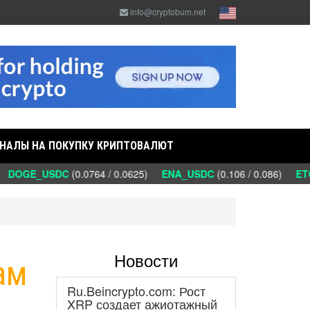
info@cryptobum.net
НАЛЫ НА ПОКУПКУ КРИПТОВАЛЮТ
DOGE_USDC
(0.0764 / 0.0625)
ENA_USDC
(0.106 / 0.086)
ETC
Новости
ам
Ru.Beincrypto.com: Рост
XRP создает ажиотажный