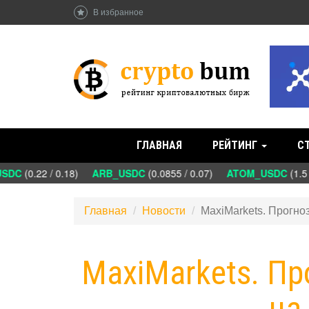
В избранное
ГЛАВНАЯ
РЕЙТИНГ
С
DC
(0.22 / 0.18)
ARB_USDC
(0.0855 / 0.07)
ATOM_USDC
(1.5 
Главная
Новости
MaxiMarkets. Прогно
MaxiMarkets. П
на