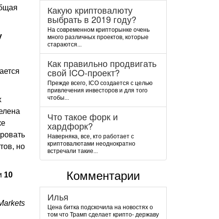
Общая
Какую криптовалюту
выбрать в 2019 году?
На современном крипторынке очень
у
много различных проектов, которые
стараются...
Как правильно продвигать
свой ICO-проект?
ается
Прежде всего, ICO создается с целью
привлечения инвесторов и для того
чтобы...
х
делена
Что такое форк и
ке
хардфорк?
ировать
Наверняка, все, кто работает с
криптовалютами неоднократно
тов, но
встречали такие...
Комментарии
и
10
Илья
arkets
Цена битка подскочила на новостях о
том что Трамп сделает крипто- державу