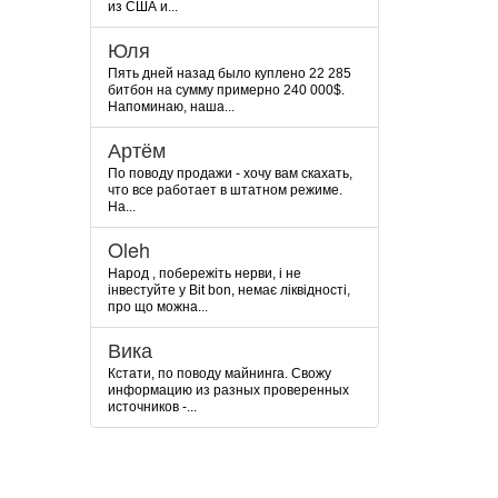
из США и...
Юля
Пять дней назад было куплено 22 285
битбон на сумму примерно 240 000$.
Напоминаю, наша...
Артём
По поводу продажи - хочу вам скахать,
что все работает в штатном режиме.
На...
Oleh
Народ , побережіть нерви, і не
інвестуйте у Bit bon, немає ліквідності,
про що можна...
Вика
Кстати, по поводу майнинга. Свожу
информацию из разных проверенных
источников -...