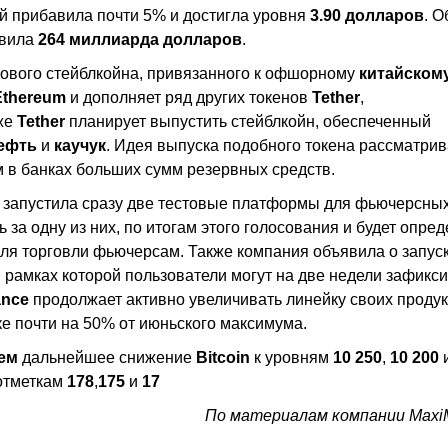
ой прибавила почти 5% и достигла уровня
3.90 долларов
. 
авила
264 миллиарда долларов
.
нового стейблкойна, привязанного к офшорному
китайском
Ethereum
и дополняет ряд других токенов
Tether
,
кже
Tether
планирует выпустить стейблкойн, обеспеченный
ефть
и
каучук
. Идея выпуска подобного токена рассматрив
м в банках больших сумм резервных средств.
запустила сразу две тестовые платформы для фьючерсны
 за одну из них, по итогам этого голосования и будет опре
для торговли фьючерсам. Также компания объявила о запус
в рамках которой пользователи могут на две недели зафикс
ance
продолжает активно увеличивать линейку своих продук
ке почти на 50% от июньского максимума.
аем
дальнейшее снижение
Bitcoin
к уровням
10 250
,
10 200
 отметкам
178
,
175
и
17
По материалам компании MaxiM