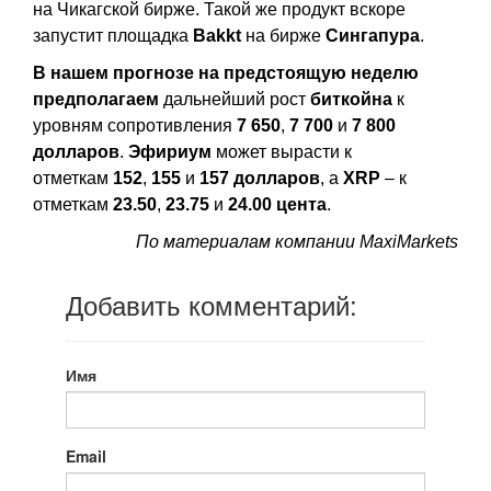
на Чикагской бирже. Такой же продукт вскоре
запустит площадка
Bakkt
на бирже
Сингапура
.
В нашем прогнозе на предстоящую неделю
предполагаем
дальнейший рост
биткойна
к
уровням сопротивления
7 650
,
7 700
и
7 800
долларов
.
Эфириум
может вырасти к
отметкам
152
,
155
и
157 долларов
, а
XRP
– к
отметкам
23.50
,
23.75
и
24.00 цента
.
По материалам компании MaxiMarkets
Добавить комментарий:
Имя
Email