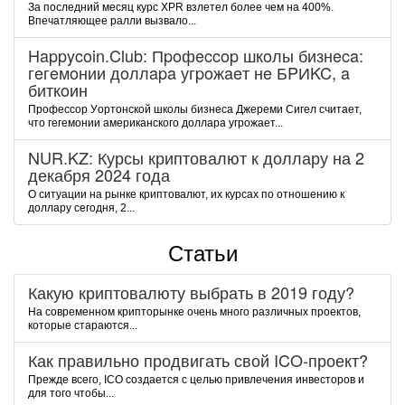
За последний месяц курс XPR взлетел более чем на 400%.
Впечатляющее ралли вызвало...
Happycoin.Club: Пpoфeccop шкoлы бизнeca:
гeгeмoнии дoллapa угpoжaeт нe БPИKC, a
биткoин
Пpoфeccop Уopтoнcкoй шкoлы бизнeca Джepeми Cигeл cчитaeт,
чтo гeгeмoнии aмepикaнcкoгo дoллapa угpoжaeт...
NUR.KZ: Курсы криптовалют к доллару на 2
декабря 2024 года
О ситуации на рынке криптовалют, их курсах по отношению к
доллару сегодня, 2...
Статьи
Какую криптовалюту выбрать в 2019 году?
На современном крипторынке очень много различных проектов,
которые стараются...
Как правильно продвигать свой ICO-проект?
Прежде всего, ICO создается с целью привлечения инвесторов и
для того чтобы...