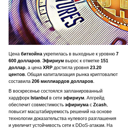
Цена
биткойна
укрепилась в выходные к уровню
7
600 долларов
.
Эфириум
вырос к отметке
151
доллар
, а цена
XRP
достигла уровня
23.20
центов
. Общая капитализация рынка криптовалют
составила
206 миллиардов долларов
.
В воскресенье состоялся запланированный
хардфорк
Istanbul
в сети
эфириум
. Апгрейд
обеспечит совместимость
эфириума
с
Zcash
,
повысит масштабируемость решений на основе
технологии доказательства нулевого разглашения
и увеличит устойчивость сети к DDoS-атакам. На