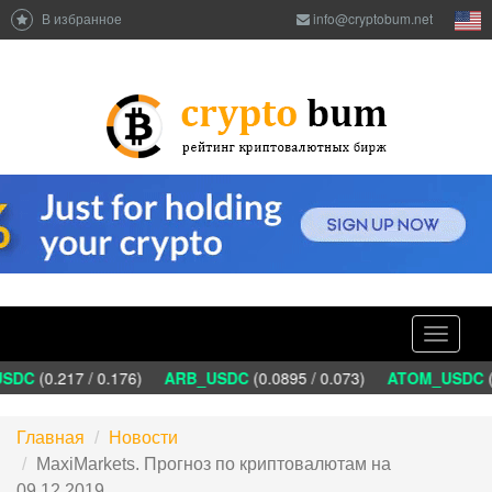
В избранное
info@cryptobum.net
Toggle
navigati
SDC
(0.217 / 0.176)
ARB_USDC
(0.0895 / 0.073)
ATOM_USDC
(1
Главная
Новости
MaxiMarkets. Прогноз по криптовалютам на
09.12.2019