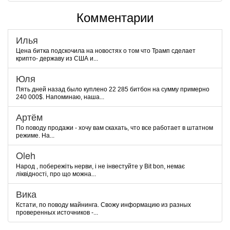
Комментарии
Илья
Цена битка подскочила на новостях о том что Трамп сделает
крипто- державу из США и...
Юля
Пять дней назад было куплено 22 285 битбон на сумму примерно
240 000$. Напоминаю, наша...
Артём
По поводу продажи - хочу вам скахать, что все работает в штатном
режиме. На...
Oleh
Народ , побережіть нерви, і не інвестуйте у Bit bon, немає
ліквідності, про що можна...
Вика
Кстати, по поводу майнинга. Свожу информацию из разных
проверенных источников -...