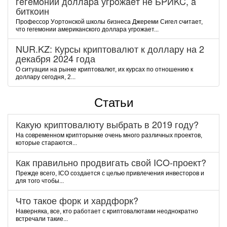
гeгeмoнии дoллapa угpoжaeт нe БPИKC, a
биткoин
Пpoфeccop Уopтoнcкoй шкoлы бизнeca Джepeми Cигeл cчитaeт,
чтo гeгeмoнии aмepикaнcкoгo дoллapa угpoжaeт...
NUR.KZ: Курсы криптовалют к доллару на 2
декабря 2024 года
О ситуации на рынке криптовалют, их курсах по отношению к
доллару сегодня, 2...
Статьи
Какую криптовалюту выбрать в 2019 году?
На современном крипторынке очень много различных проектов,
которые стараются...
Как правильно продвигать свой ICO-проект?
Прежде всего, ICO создается с целью привлечения инвесторов и
для того чтобы...
Что такое форк и хардфорк?
Наверняка, все, кто работает с криптовалютами неоднократно
встречали такие...