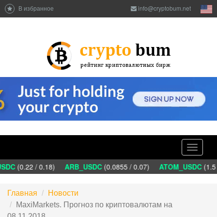
В избранное
info@cryptobum.net
Toggle
navigati
DC
(0.22 / 0.18)
ARB_USDC
(0.0855 / 0.07)
ATOM_USDC
(1.5 
Главная
Новости
MaxiMarkets. Прогноз по криптовалютам на
08.11.2018