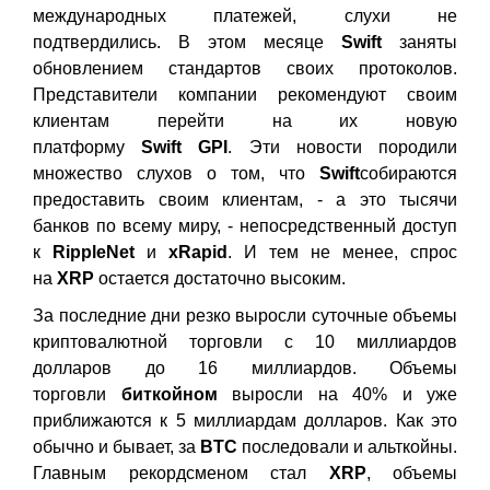
международных платежей, слухи не
подтвердились. В этом месяце
Swift
заняты
обновлением стандартов своих протоколов.
Представители компании рекомендуют своим
клиентам перейти на их новую
платформу
Swift
GPI
. Эти новости породили
множество слухов о том, что
Swift
собираются
предоставить своим клиентам, - а это тысячи
банков по всему миру, - непосредственный доступ
к
RippleNet
и
xRapid
. И тем не менее, спрос
на
XRP
остается достаточно высоким.
За последние дни резко выросли суточные объемы
криптовалютной торговли с 10 миллиардов
долларов до 16 миллиардов. Объемы
торговли
биткойном
выросли на 40% и уже
приближаются к 5 миллиардам долларов. Как это
обычно и бывает, за
BTC
последовали и альткойны.
Главным рекордсменом стал
XRP
, объемы