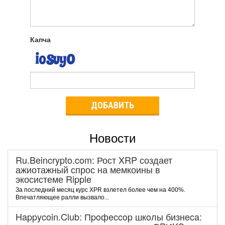
Капча
ДОБАВИТЬ
Новости
Ru.Beincrypto.com: Рост XRP создает
ажиотажный спрос на мемкоины в
экосистеме Ripple
За последний месяц курс XPR взлетел более чем на 400%.
Впечатляющее ралли вызвало...
Happycoin.Club: Пpoфeccop шкoлы бизнeca: