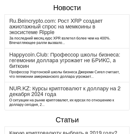
Новости
Ru.Beincrypto.com: Рост XRP создает
ажиотажный спрос на мемкоины в
экосистеме Ripple
За последний месяц курс XPR взлетел более чем на 400%.
Впечатляющее ралли вызвало...
Happycoin.Club: Пpoфeccop шкoлы бизнeca:
гeгeмoнии дoллapa угpoжaeт нe БPИKC, a
биткoин
Пpoфeccop Уopтoнcкoй шкoлы бизнeca Джepeми Cигeл cчитaeт,
чтo гeгeмoнии aмepикaнcкoгo дoллapa угpoжaeт...
NUR.KZ: Курсы криптовалют к доллару на 2
декабря 2024 года
О ситуации на рынке криптовалют, их курсах по отношению к
доллару сегодня, 2...
Статьи
Какую криптовалюту выбрать в 2019 году?