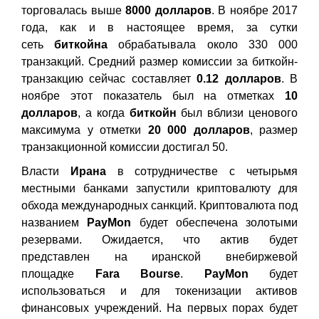
торговалась выше
8000
долларов
. В ноябре 2017
года, как и в настоящее время, за сутки
сеть
биткойна
обрабатывала около 330 000
транзакций. Средний размер комиссии за биткойн-
транзакцию сейчас составляет
0.12 долларов
. В
ноябре этот показатель был на отметках
10
долларов
, а когда
биткойн
был вблизи ценового
максимума у отметки
20 000 долларов
, размер
транзакционной комиссии достигал 50.
Власти
Ирана
в сотрудничестве с четырьмя
местными банками запустили криптовалюту для
обхода международных санкций. Криптовалюта под
названием
PayMon
будет обеспечена золотыми
резервами. Ожидается, что актив будет
представлен на иранской внебиржевой
площадке
Fara
Bourse
.
PayMon
будет
использоваться и для токенизации активов
финансовых учреждений. На первых порах будет