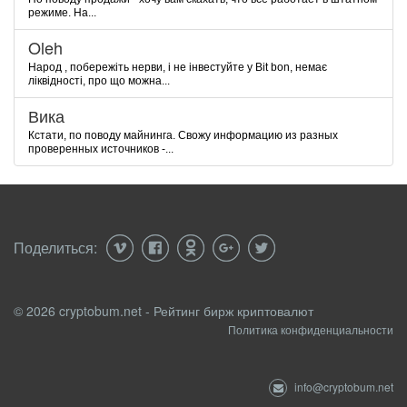
режиме. На...
Oleh
Народ , побережіть нерви, і не інвестуйте у Bit bon, немає
ліквідності, про що можна...
Вика
Кстати, по поводу майнинга. Свожу информацию из разных
проверенных источников -...
Поделиться:
© 2026 cryptobum.net - Рейтинг бирж криптовалют
Политика конфиденциальности
info@cryptobum.net