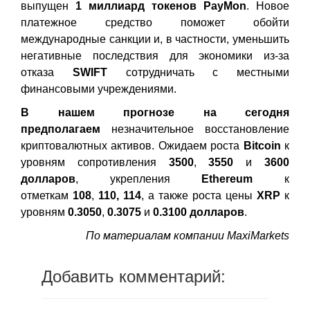
выпущен
1 миллиард токенов PayMon
. Новое
платежное средство поможет обойти
международные санкции и, в частности, уменьшить
негативные последствия для экономики из-за
отказа
SWIFT
сотрудничать с местными
финансовыми учреждениями.
В нашем прогнозе на сегодня
предполагаем
незначительное восстановление
криптовалютных активов. Ожидаем роста
Bitcoin
к
уровням сопротивления
3500
,
3550
и
3600
долларов
, укрепления
Ethereum
к
отметкам
108
,
110,
114
, а также роста цены
XRP
к
уровням
0.3050
,
0.3075
и
0.3100
долларов
.
По материалам компании MaxiMarkets
Добавить комментарий: