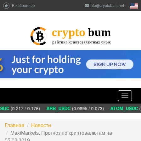
В избранное
info@cryptobum.net
Toggle
navigati
DC
(0.217 / 0.176)
ARB_USDC
(0.0895 / 0.073)
ATOM_USDC
(1
Главная
Новости
MaxiMarkets. Прогноз по криптовалютам на
05.02.2019