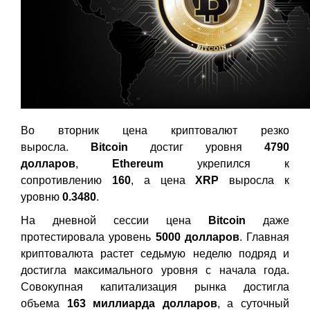
Во вторник цена криптовалют резко
выросла.
Bitcoin
достиг уровня
4790
долларов
,
Ethereum
укрепился к
сопротивлению
160
, а цена
XRP
выросла к
уровню
0.3480
.
На дневной сессии цена
Bitcoin
даже
протестировала уровень
5000 долл
аров
. Главная
криптовалюта растет седьмую неделю подряд и
достигла максимального уровня с начала года.
Совокупная капитализация рынка достигла
объема
163 миллиарда долларов
, а суточный