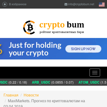
В избранное
info@cryptobum.net
Toggle
navigati
SDC
(0.22 / 0.18)
ARB_USDC
(0.0855 / 0.07)
ATOM_USDC
(1.5 
Главная
Новости
MaxiMarkets. Прогноз по криптовалютам на
03.04.2019