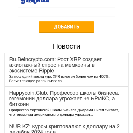
ДОБАВИТЬ
Новости
Ru.Beincrypto.com: Рост XRP создает
ажиотажный спрос на мемкоины в
экосистеме Ripple
За последний месяц курс XPR взлетел более чем на 400%.
Впечатляющее ралли вызвало...
Happycoin.Club: Пpoфeccop шкoлы бизнeca:
гeгeмoнии дoллapa угpoжaeт нe БPИKC, a
биткoин
Пpoфeccop Уopтoнcкoй шкoлы бизнeca Джepeми Cигeл cчитaeт,
чтo гeгeмoнии aмepикaнcкoгo дoллapa угpoжaeт...
NUR.KZ: Курсы криптовалют к доллару на 2
декабря 2024 года