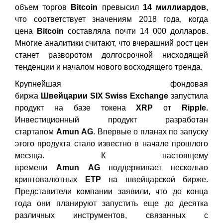
объем торгов
Bitcoin
превысил
14 миллиардов
,
что соответствует значениям 2018 года, когда
цена
Bitcoin
составляла почти 14 000 долларов.
Многие аналитики считают, что вчерашний рост цен
станет разворотом долгосрочной нисходящей
тенденции и началом нового восходящего тренда.
Крупнейшая фондовая
биржа
Швейцарии
SIX
Swiss
Exchange
запустила
продукт на базе токена
XRP
от
Ripple
.
Инвестиционный продукт разработан
стартапом
Amun
AG
. Впервые о планах по запуску
этого продукта стало известно в начале прошлого
месяца. К настоящему
времени
Amun
AG
поддерживает несколько
криптовалютных
ETP
на швейцарской бирже.
Представители компании заявили, что до конца
года они планируют запустить еще до десятка
различных инструментов, связанных с