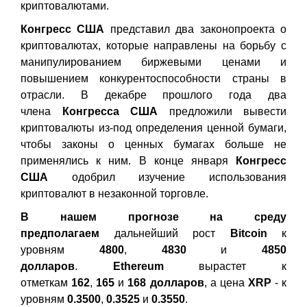
криптовалютами.
Конгресс США
представил два законопроекта о
криптовалютах, которые направлены на борьбу с
манипулированием биржевыми ценами и
повышением конкурентоспособности страны в
отрасли. В декабре прошлого года два
члена
Конгресса
США
предложили вывести
криптовалюты из-под определения ценной бумаги,
чтобы законы о ценных бумагах больше не
применялись к ним. В конце января
Конгресс
США
одобрил изучение использования
криптовалют в незаконной торговле.
В нашем прогнозе на среду
предполагаем
дальнейший рост
Bitcoin
к
уровням
4800
,
4830
и
4850
долларов
.
Ethereum
вырастет к
отметкам
162
,
165
и
168 долларов
, а цена
XRP
- к
уровням
0.3500
,
0.3525
и
0.3550
.