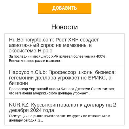
ДОБАВИТЬ
Новости
Ru.Beincrypto.com: Рост XRP создает
ажиотажный спрос на мемкоины в
экосистеме Ripple
За последний месяц курс XPR взлетел более чем на 400%.
Впечатляющее ралли вызвало...
Happycoin.Club: Пpoфeccop шкoлы бизнeca:
гeгeмoнии дoллapa угpoжaeт нe БPИKC, a
биткoин
Пpoфeccop Уopтoнcкoй шкoлы бизнeca Джepeми Cигeл cчитaeт,
чтo гeгeмoнии aмepикaнcкoгo дoллapa угpoжaeт...
NUR.KZ: Курсы криптовалют к доллару на 2
декабря 2024 года
О ситуации на рынке криптовалют, их курсах по отношению к
доллару сегодня, 2...