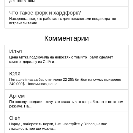
для того чтобы...
Что такое форк и хардфорк?
Наверняка, все, кто работает с криптовалютами неоднократно
встречали такие...
Комментарии
Илья
Цена битка подскочила на новостях о том что Трамп сделает
крипто- державу из США и...
Юля
Пять дней назад было куплено 22 285 битбон на сумму примерно
240 000$. Напоминаю, наша...
Артём
По поводу продажи - хочу вам скахать, что все работает в штатном
режиме. На...
Oleh
Народ , побережіть нерви, і не інвестуйте у Bit bon, немає
ліквідності, про що можна...