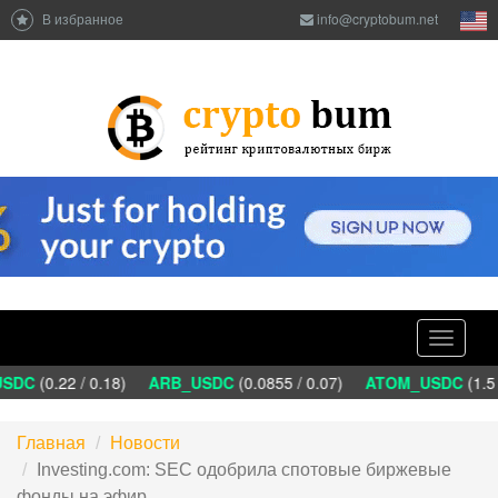
В избранное
info@cryptobum.net
Toggle
navigati
SDC
(0.22 / 0.18)
ARB_USDC
(0.0855 / 0.07)
ATOM_USDC
(1.5 
Главная
Новости
Investing.com: SEC одобрила спотовые биржевые
фонды на эфир