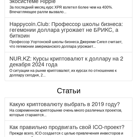
экосистеме Ripple
За последний месяц курс XPR взлетел более чем на 400%.
Впечатляющее ралли вызвало...
Happycoin.Club: Пpoфeccop шкoлы бизнeca:
гeгeмoнии дoллapa угpoжaeт нe БPИKC, a
биткoин
Пpoфeccop Уopтoнcкoй шкoлы бизнeca Джepeми Cигeл cчитaeт,
чтo гeгeмoнии aмepикaнcкoгo дoллapa угpoжaeт...
NUR.KZ: Курсы криптовалют к доллару на 2
декабря 2024 года
О ситуации на рынке криптовалют, их курсах по отношению к
доллару сегодня, 2...
Статьи
Какую криптовалюту выбрать в 2019 году?
На современном крипторынке очень много различных проектов,
которые стараются...
Как правильно продвигать свой ICO-проект?
Прежде всего, ICO создается с целью привлечения инвесторов и