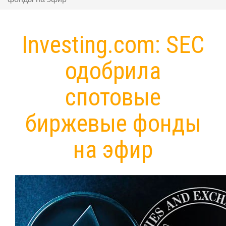
Investing.com: SEC
одобрила
спотовые
биржевые фонды
на эфир