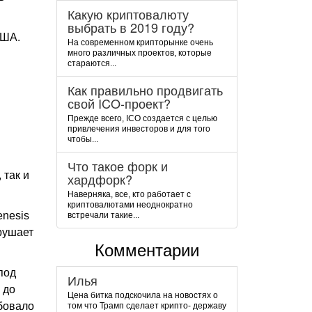
Какую криптовалюту
выбрать в 2019 году?
США.
На современном крипторынке очень
много различных проектов, которые
стараются...
Как правильно продвигать
свой ICO-проект?
Прежде всего, ICO создается с целью
привлечения инвесторов и для того
чтобы...
Что такое форк и
 так и
хардфорк?
Наверняка, все, кто работает с
криптовалютами неоднократно
enesis
встречали такие...
арушает
Комментарии
под
Илья
 до
Цена битка подскочила на новостях о
ебовало
том что Трамп сделает крипто- державу