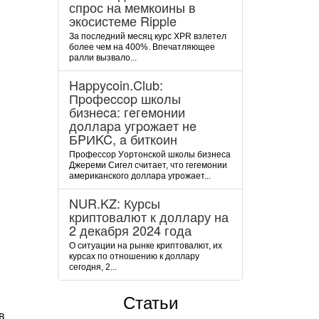
спрос на мемкоины в
экосистеме Ripple
За последний месяц курс XPR взлетел
более чем на 400%. Впечатляющее
ралли вызвало...
Happycoin.Club:
Пpoфeccop шкoлы
бизнeca: гeгeмoнии
дoллapa угpoжaeт нe
БPИKC, a биткoин
Пpoфeccop Уopтoнcкoй шкoлы бизнeca
Джepeми Cигeл cчитaeт, чтo гeгeмoнии
aмepикaнcкoгo дoллapa угpoжaeт...
NUR.KZ: Курсы
криптовалют к доллару на
2 декабря 2024 года
О ситуации на рынке криптовалют, их
курсах по отношению к доллару
сегодня, 2...
Статьи
в