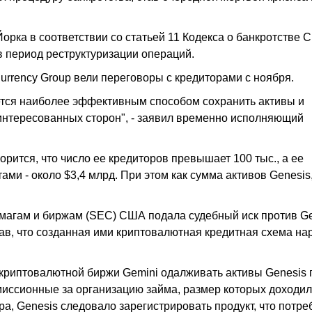
Йорка в соответствии со статьей 11 Кодекса о банкротстве 
в период реструктуризации операций.
Currency Group вели переговоры с кредиторами с ноября.
ется наиболее эффективным способом сохранить активы и
аинтересованных сторон", - заявил временно исполняющий
орится, что число ее кредиторов превышает 100 тыс., а ее
и - около $3,4 млрд. При этом как сумма активов Genesis,
магам и биржам (SEC) США подала судебный иск против G
итав, что созданная ими криптовалютная кредитная схема н
криптовалютной биржи Gemini одалживать активы Genesis 
миссионные за организацию займа, размер которых доходил
а, Genesis следовало зарегистрировать продукт, что потр