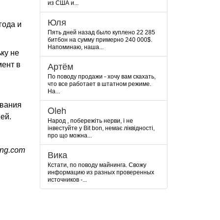
из США и...
Юля
года и
Пять дней назад было куплено 22 285
битбон на сумму примерно 240 000$.
Напоминаю, наша...
ку не
Артём
мент в
По поводу продажи - хочу вам скахать,
что все работает в штатном режиме.
На...
ования
Oleh
ей.
Народ , побережіть нерви, і не
інвестуйте у Bit bon, немає ліквідності,
про що можна...
ing.com
Вика
Кстати, по поводу майнинга. Свожу
информацию из разных проверенных
источников -...