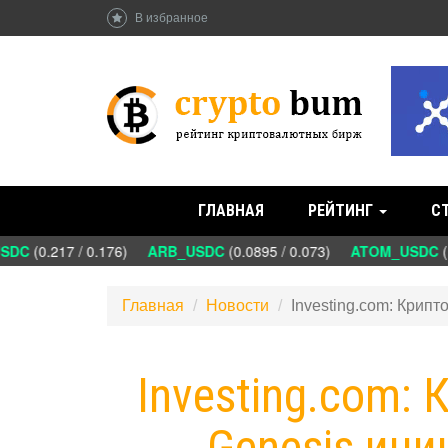
В избранное
ГЛАВНАЯ
РЕЙТИНГ
С
DC
(0.217 / 0.176)
ARB_USDC
(0.0895 / 0.073)
ATOM_USDC
(1.
Главная
Новости
Investing.com: Крип
Investing.com:
Genesis ин