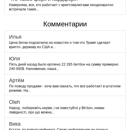
Наверняка, все, кто работает с криптовалютами неоднократно
встречали такие...
Комментарии
Илья
Цена битка подскочила на новостях о том что Трамп сделает
крипто- державу из США и...
Юля
Пять дней назад было куплено 22 285 битбон на сумму примерно
240 000$. Напоминаю, наша...
Артём
По поводу продажи - хочу вам скахать, что все работает в штатном
режиме. На...
Oleh
Народ , побережіть нерви, і не інвестуйте у Bit bon, немає
ліквідності, про що можна...
Вика
Кстати, по поводу майнинга. Свожу информацию из разных