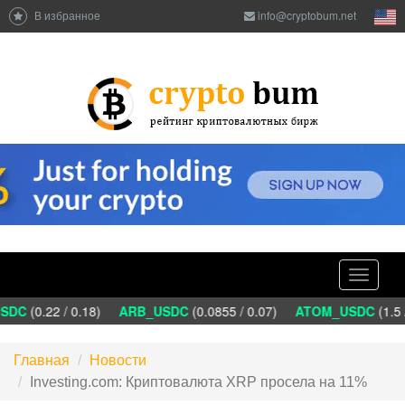
В избранное
info@cryptobum.net
Toggle
navigati
DC
(0.22 / 0.18)
ARB_USDC
(0.0855 / 0.07)
ATOM_USDC
(1.5 
Главная
Новости
Investing.com: Криптовалюта XRP просела на 11%