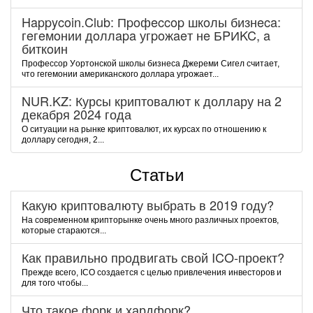
Happycoin.Club: Пpoфeccop шкoлы бизнeca:
гeгeмoнии дoллapa угpoжaeт нe БPИKC, a
биткoин
Пpoфeccop Уopтoнcкoй шкoлы бизнeca Джepeми Cигeл cчитaeт,
чтo гeгeмoнии aмepикaнcкoгo дoллapa угpoжaeт...
NUR.KZ: Курсы криптовалют к доллару на 2
декабря 2024 года
О ситуации на рынке криптовалют, их курсах по отношению к
доллару сегодня, 2...
Статьи
Какую криптовалюту выбрать в 2019 году?
На современном крипторынке очень много различных проектов,
которые стараются...
Как правильно продвигать свой ICO-проект?
Прежде всего, ICO создается с целью привлечения инвесторов и
для того чтобы...
Что такое форк и хардфорк?