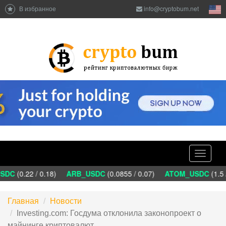
В избранное
info@cryptobum.net
Toggle
navigati
DC
(0.22 / 0.18)
ARB_USDC
(0.0855 / 0.07)
ATOM_USDC
(1.5 
Главная
Новости
Investing.com: Госдума отклонила законопроект о
майнинге криптовалют