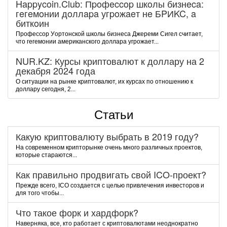
Happycoin.Club: Пpoфeccop шкoлы бизнeca:
гeгeмoнии дoллapa угpoжaeт нe БPИKC, a
биткoин
Пpoфeccop Уopтoнcкoй шкoлы бизнeca Джepeми Cигeл cчитaeт,
чтo гeгeмoнии aмepикaнcкoгo дoллapa угpoжaeт...
NUR.KZ: Курсы криптовалют к доллару на 2
декабря 2024 года
О ситуации на рынке криптовалют, их курсах по отношению к
доллару сегодня, 2...
Статьи
Какую криптовалюту выбрать в 2019 году?
На современном крипторынке очень много различных проектов,
которые стараются...
Как правильно продвигать свой ICO-проект?
Прежде всего, ICO создается с целью привлечения инвесторов и
для того чтобы...
Что такое форк и хардфорк?
Наверняка, все, кто работает с криптовалютами неоднократно