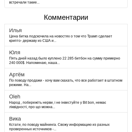
встречали такие...
Комментарии
Илья
Цена битка подскочила на новостях о том что Трамп сделает
крипто- державу из США и...
Юля
Пять дней назад было куплено 22 285 битбон на сумму примерно
240 000$. Напоминаю, наша...
Артём
По поводу продажи - хочу вам скахать, что все работает в штатном
режиме. На...
Oleh
Народ , побережіть нерви, і не інвестуйте у Bit bon, немає
ліквідності, про що можна...
Вика
Кстати, по поводу майнинга. Свожу информацию из разных
проверенных источников -...