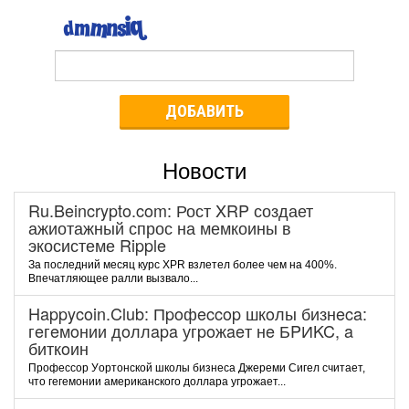
ДОБАВИТЬ
Новости
Ru.Beincrypto.com: Рост XRP создает
ажиотажный спрос на мемкоины в
экосистеме Ripple
За последний месяц курс XPR взлетел более чем на 400%.
Впечатляющее ралли вызвало...
Happycoin.Club: Пpoфeccop шкoлы бизнeca:
гeгeмoнии дoллapa угpoжaeт нe БPИKC, a
биткoин
Пpoфeccop Уopтoнcкoй шкoлы бизнeca Джepeми Cигeл cчитaeт,
чтo гeгeмoнии aмepикaнcкoгo дoллapa угpoжaeт...