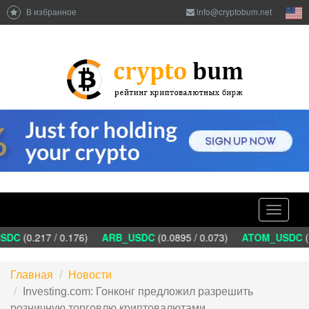
В избранное
info@cryptobum.net
Toggle
navigati
DC
(0.217 / 0.176)
ARB_USDC
(0.0895 / 0.073)
ATOM_USDC
(1
Главная
Новости
Investing.com: Гонконг предложил разрешить
розничную торговлю криптовалютами