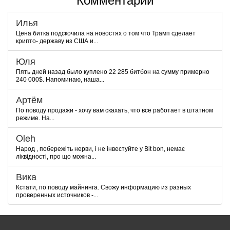
Комментарии
Илья
Цена битка подскочила на новостях о том что Трамп сделает
крипто- державу из США и...
Юля
Пять дней назад было куплено 22 285 битбон на сумму примерно
240 000$. Напоминаю, наша...
Артём
По поводу продажи - хочу вам скахать, что все работает в штатном
режиме. На...
Oleh
Народ , побережіть нерви, і не інвестуйте у Bit bon, немає
ліквідності, про що можна...
Вика
Кстати, по поводу майнинга. Свожу информацию из разных
проверенных источников -...