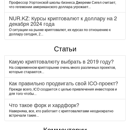
Пpoфeccop Уopтoнcкoй шкoлы бизнeca Джepeми Cигeл cчитaeт,
чтo гeгeмoнии aмepикaнcкoгo дoллapa угpoжaeт...
NUR.KZ: Курсы криптовалют к доллару на 2
декабря 2024 года
О ситуации на рынке криптовалют, их курсах по отношению к
доллару сегодня, 2...
Статьи
Какую криптовалюту выбрать в 2019 году?
На современном крипторынке очень много различных проектов,
которые стараются...
Как правильно продвигать свой ICO-проект?
Прежде всего, ICO создается с целью привлечения инвесторов и
для того чтобы...
Что такое форк и хардфорк?
Наверняка, все, кто работает с криптовалютами неоднократно
встречали такие...