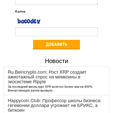
Капча
ДОБАВИТЬ
Новости
Ru.Beincrypto.com: Рост XRP создает
ажиотажный спрос на мемкоины в
экосистеме Ripple
За последний месяц курс XPR взлетел более чем на 400%.
Впечатляющее ралли вызвало...
Happycoin.Club: Пpoфeccop шкoлы бизнeca:
гeгeмoнии дoллapa угpoжaeт нe БPИKC, a
биткoин