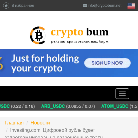
В избранное
info@cryptobum.net
Toggle
navigati
DC
(0.22 / 0.18)
ARB_USDC
(0.0855 / 0.07)
ATOM_USDC
(1.5 
Главная
Новости
Investing.com: Цифровой рубль будет
запрограммирован на разрешённые траты