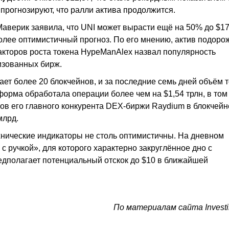
 прогнозируют, что ралли актива продолжится.
аверик заявила, что UNI может вырасти ещё на 50% до $17
лее оптимистичный прогноз. По его мнению, актив подоро
акторов роста токена HypeManAlex назвал популярность
изованных бирж.
ет более 20 блокчейнов, и за последние семь дней объём 
орма обработала операции более чем на $1,54 трлн, в том
гов его главного конкурента DEX-биржи Raydium в блокчейн
млрд.
хнические индикаторы не столь оптимистичны. На дневном
 ручкой», для которого характерно закруглённое дно с
дполагает потенциальный отскок до $10 в ближайшей
По материалам сайта Invest