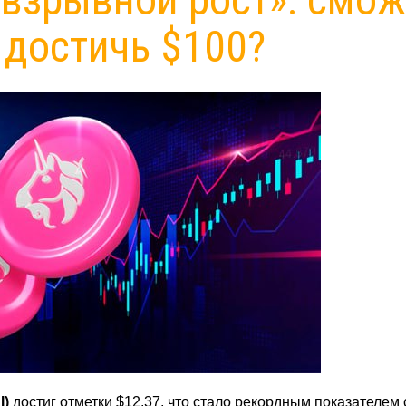
 достичь $100?
I)
достиг отметки $12,37, что стало рекордным показателем 