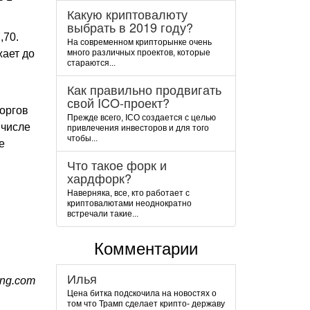
Какую криптовалюту
выбрать в 2019 году?
,70.
На современном крипторынке очень
жает до
много различных проектов, которые
стараются...
Как правильно продвигать
свой ICO-проект?
торгов
Прежде всего, ICO создается с целью
 числе
привлечения инвесторов и для того
чтобы...
е
Что такое форк и
хардфорк?
Наверняка, все, кто работает с
криптовалютами неоднократно
встречали такие...
Комментарии
Илья
ing.com
Цена битка подскочила на новостях о
том что Трамп сделает крипто- державу