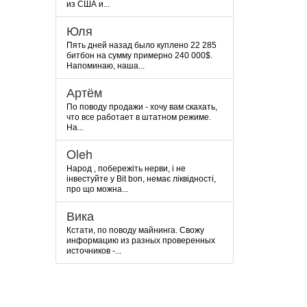
из США и...
Юля
Пять дней назад было куплено 22 285
битбон на сумму примерно 240 000$.
Напоминаю, наша...
Артём
По поводу продажи - хочу вам скахать,
что все работает в штатном режиме.
На...
Oleh
Народ , побережіть нерви, і не
інвестуйте у Bit bon, немає ліквідності,
про що можна...
Вика
Кстати, по поводу майнинга. Свожу
информацию из разных проверенных
источников -...