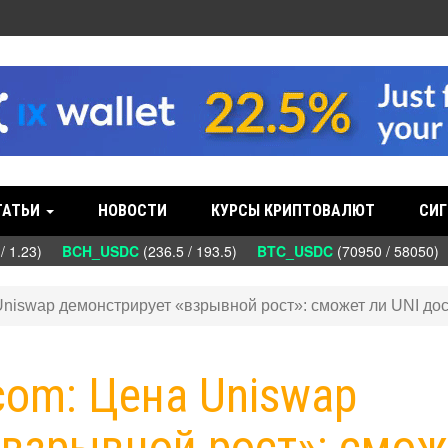
ТАТЬИ
НОВОСТИ
КУРСЫ КРИПТОВАЛЮТ
СИГ
/ 1.23)
BCH_USDC
(236.5 / 193.5)
BTC_USDC
(70950 / 58050)
 Uniswap демонстрирует «взрывной рост»: сможет ли UNI до
.com: Цена Uniswap
«взрывной рост»: смож