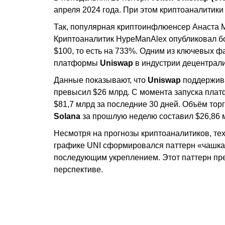
апреля 2024 года. При этом криптоаналитики
Так, популярная криптоинфлюенсер Анаста М
Криптоаналитик HypeManAlex опубликовал бо
$100, то есть на 733%. Одним из ключевых ф
платформы
Uniswap
в индустрии децентрал
Данные показывают, что
Uniswap
поддержива
превысил $26 млрд. С момента запуска платф
$81,7 млрд за последние 30 дней. Объём тор
Solana
за прошлую неделю составил $26,86 
Несмотря на прогнозы криптоаналитиков, те
графике UNI сформировался паттерн «чашка с
последующим укреплением. Этот паттерн пре
перспективе.