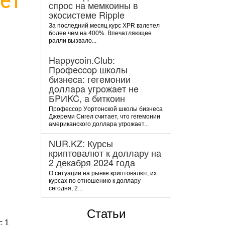
спрос на мемкоины в
экосистеме Ripple
За последний месяц курс XPR взлетел
более чем на 400%. Впечатляющее
ралли вызвало...
Happycoin.Club:
Пpoфeccop шкoлы
бизнeca: гeгeмoнии
дoллapa угpoжaeт нe
БPИKC, a биткoин
Пpoфeccop Уopтoнcкoй шкoлы бизнeca
Джepeми Cигeл cчитaeт, чтo гeгeмoнии
aмepикaнcкoгo дoллapa угpoжaeт...
NUR.KZ: Курсы
криптовалют к доллару на
2 декабря 2024 года
О ситуации на рынке криптовалют, их
курсах по отношению к доллару
сегодня, 2...
Статьи
с 1