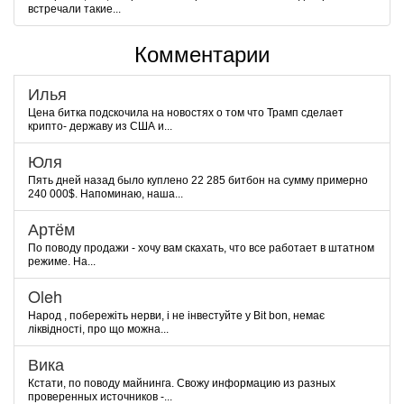
встречали такие...
Комментарии
Илья
Цена битка подскочила на новостях о том что Трамп сделает
крипто- державу из США и...
Юля
Пять дней назад было куплено 22 285 битбон на сумму примерно
240 000$. Напоминаю, наша...
Артём
По поводу продажи - хочу вам скахать, что все работает в штатном
режиме. На...
Oleh
Народ , побережіть нерви, і не інвестуйте у Bit bon, немає
ліквідності, про що можна...
Вика
Кстати, по поводу майнинга. Свожу информацию из разных
проверенных источников -...