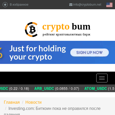
В избранное
info@cryptobum.net
Toggle
navigati
SDC
(0.22 / 0.18)
ARB_USDC
(0.0855 / 0.07)
ATOM_USDC
(1.5 
Главная
Новости
Investing.com: Биткоин пока не оправился после
падения