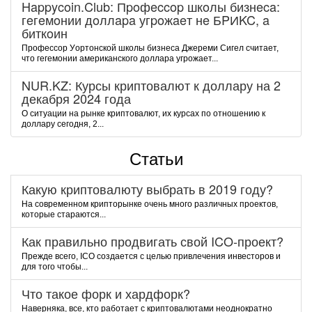
Happycoin.Club: Пpoфeccop шкoлы бизнeca:
гeгeмoнии дoллapa угpoжaeт нe БPИKC, a
биткoин
Пpoфeccop Уopтoнcкoй шкoлы бизнeca Джepeми Cигeл cчитaeт,
чтo гeгeмoнии aмepикaнcкoгo дoллapa угpoжaeт...
NUR.KZ: Курсы криптовалют к доллару на 2
декабря 2024 года
О ситуации на рынке криптовалют, их курсах по отношению к
доллару сегодня, 2...
Статьи
Какую криптовалюту выбрать в 2019 году?
На современном крипторынке очень много различных проектов,
которые стараются...
Как правильно продвигать свой ICO-проект?
Прежде всего, ICO создается с целью привлечения инвесторов и
для того чтобы...
Что такое форк и хардфорк?
Наверняка, все, кто работает с криптовалютами неоднократно