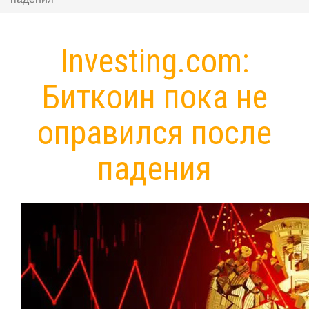
Investing.com:
Биткоин пока не
оправился после
падения