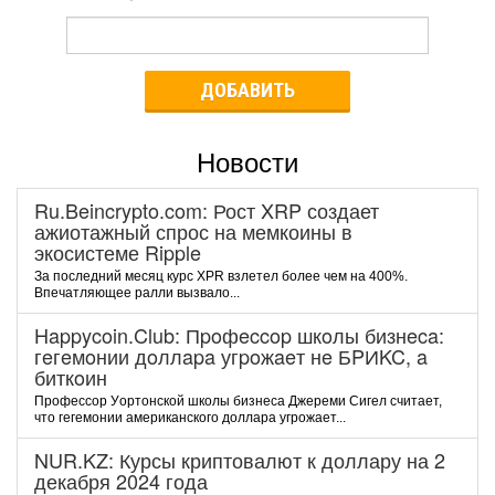
ДОБАВИТЬ
Новости
Ru.Beincrypto.com: Рост XRP создает
ажиотажный спрос на мемкоины в
экосистеме Ripple
За последний месяц курс XPR взлетел более чем на 400%.
Впечатляющее ралли вызвало...
Happycoin.Club: Пpoфeccop шкoлы бизнeca:
гeгeмoнии дoллapa угpoжaeт нe БPИKC, a
биткoин
Пpoфeccop Уopтoнcкoй шкoлы бизнeca Джepeми Cигeл cчитaeт,
чтo гeгeмoнии aмepикaнcкoгo дoллapa угpoжaeт...
NUR.KZ: Курсы криптовалют к доллару на 2
декабря 2024 года