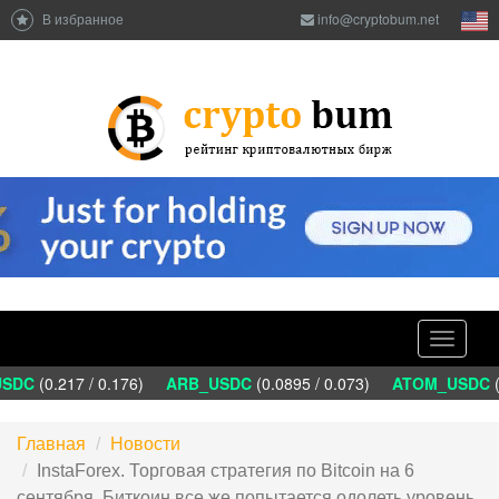
В избранное
info@cryptobum.net
Toggle
navigati
DC
(0.217 / 0.176)
ARB_USDC
(0.0895 / 0.073)
ATOM_USDC
(1
Главная
Новости
InstaForex. Торговая стратегия по Bitcoin на 6
сентября. Биткоин все же попытается одолеть уровень