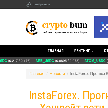
В избранное
ГЛАВНАЯ
РЕЙТИНГ
С
DC
(0.217 / 0.176)
ARB_USDC
(0.0895 / 0.073)
ATOM_USDC
(1.
Главная
Новости
InstaForex. Прогноз 
InstaForex. Прог
Хэшрейт сети