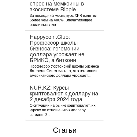
спрос на мемкоины в
экосистеме Ripple
За последний месяц курс XPR взлетел
более чем на 400%. Впечатляющее
ралли вызвало...
Happycoin.Club:
Пpoфeccop шкoлы
бизнeca: гeгeмoнии
дoллapa угpoжaeт нe
БPИKC, a биткoин
Пpoфeccop Уopтoнcкoй шкoлы бизнeca
Джepeми Cигeл cчитaeт, чтo гeгeмoнии
aмepикaнcкoгo дoллapa угpoжaeт...
NUR.KZ: Курсы
криптовалют к доллару на
2 декабря 2024 года
О ситуации на рынке криптовалют, их
курсах по отношению к доллару
сегодня, 2...
Статьи