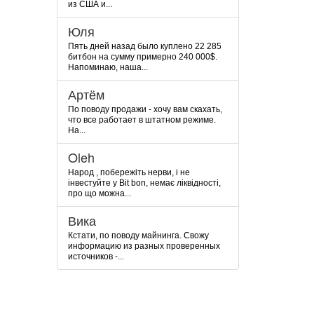
из США и...
Юля
Пять дней назад было куплено 22 285
битбон на сумму примерно 240 000$.
Напоминаю, наша...
Артём
По поводу продажи - хочу вам скахать,
что все работает в штатном режиме.
На...
Oleh
Народ , побережіть нерви, і не
інвестуйте у Bit bon, немає ліквідності,
про що можна...
Вика
Кстати, по поводу майнинга. Свожу
информацию из разных проверенных
источников -...