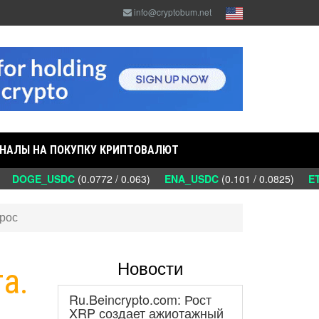
info@cryptobum.net
НАЛЫ НА ПОКУПКУ КРИПТОВАЛЮТ
)
DOGE_USDC
(0.0772 / 0.063)
ENA_USDC
(0.101 / 0.0825)
ETC
ырос
Новости
та.
Ru.Beincrypto.com: Рост
XRP создает ажиотажный