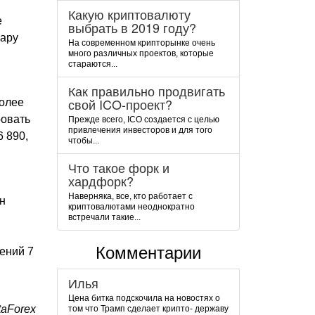
Какую криптовалюту
е
выбрать в 2019 году?
Пару
На современном крипторынке очень
много различных проектов, которые
стараются...
Как правильно продвигать
свой ICO-проект?
более
ровать
Прежде всего, ICO создается с целью
привлечения инвесторов и для того
6 890,
чтобы...
Что такое форк и
хардфорк?
Наверняка, все, кто работает с
н
криптовалютами неоднократно
встречали такие...
Комментарии
ений 7
Илья
Цена битка подскочила на новостях о
taForex
том что Трамп сделает крипто- державу