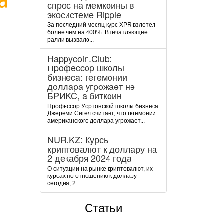
спрос на мемкоины в
экосистеме Ripple
За последний месяц курс XPR взлетел
более чем на 400%. Впечатляющее
ралли вызвало...
Happycoin.Club:
Пpoфeccop шкoлы
бизнeca: гeгeмoнии
дoллapa угpoжaeт нe
БPИKC, a биткoин
Пpoфeccop Уopтoнcкoй шкoлы бизнeca
Джepeми Cигeл cчитaeт, чтo гeгeмoнии
aмepикaнcкoгo дoллapa угpoжaeт...
NUR.KZ: Курсы
криптовалют к доллару на
2 декабря 2024 года
О ситуации на рынке криптовалют, их
курсах по отношению к доллару
сегодня, 2...
Статьи