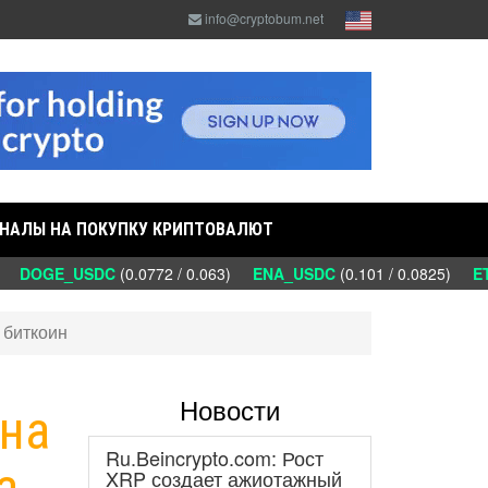
info@cryptobum.net
НАЛЫ НА ПОКУПКУ КРИПТОВАЛЮТ
)
DOGE_USDC
(0.0772 / 0.063)
ENA_USDC
(0.101 / 0.0825)
ETC
 биткоин
Новости
 на
Ru.Beincrypto.com: Рост
а
XRP создает ажиотажный