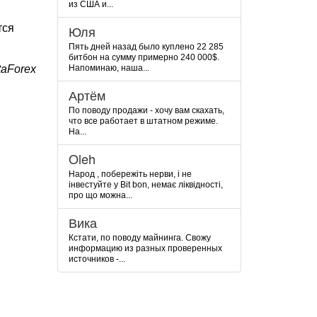
из США и...
тся
Юля
Пять дней назад было куплено 22 285
битбон на сумму примерно 240 000$.
taForex
Напоминаю, наша...
Артём
По поводу продажи - хочу вам скахать,
что все работает в штатном режиме.
На...
Oleh
Народ , побережіть нерви, і не
інвестуйте у Bit bon, немає ліквідності,
про що можна...
Вика
Кстати, по поводу майнинга. Свожу
информацию из разных проверенных
источников -...