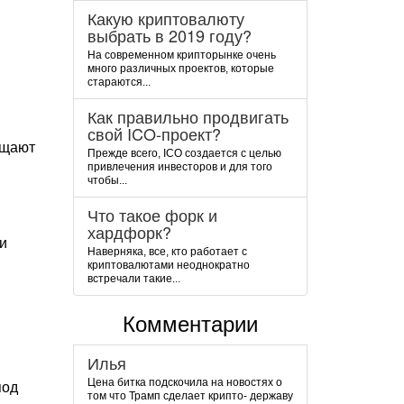
Какую криптовалюту
выбрать в 2019 году?
На современном крипторынке очень
много различных проектов, которые
стараются...
Как правильно продвигать
свой ICO-проект?
ещают
Прежде всего, ICO создается с целью
привлечения инвесторов и для того
чтобы...
Что такое форк и
хардфорк?
и
Наверняка, все, кто работает с
криптовалютами неоднократно
встречали такие...
Комментарии
Илья
Цена битка подскочила на новостях о
под
том что Трамп сделает крипто- державу