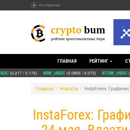
В избранное
ГЛАВНАЯ
РЕЙТИНГ
С
DC
(0.217 / 0.176)
ARB_USDC
(0.0895 / 0.073)
ATOM_USDC
(1.
Главная
Новости
InstaForex: Графичес
InstaForex: Граф
24 мая. Власти