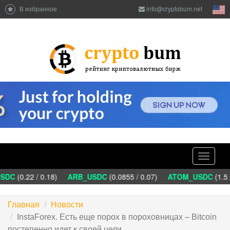
В избранное
info@cryptobum.net
Toggle
navigati
C
(0.22 / 0.18)
ARB_USDC
(0.0855 / 0.07)
ATOM_USDC
(1.5 / 
Главная
Новости
InstaForex. Есть еще порох в пороховницах – Bitcoin
постепенно идет к своей цели