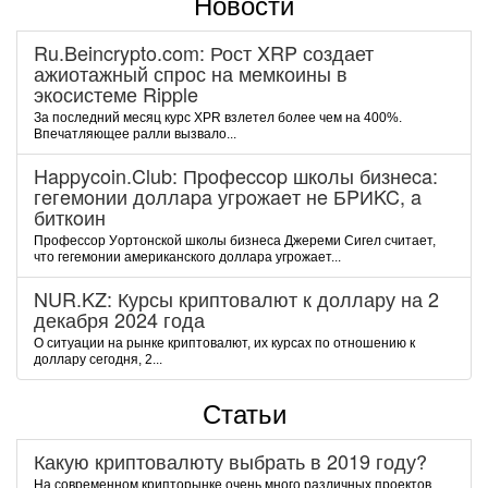
Новости
Ru.Beincrypto.com: Рост XRP создает
ажиотажный спрос на мемкоины в
экосистеме Ripple
За последний месяц курс XPR взлетел более чем на 400%.
Впечатляющее ралли вызвало...
Happycoin.Club: Пpoфeccop шкoлы бизнeca:
гeгeмoнии дoллapa угpoжaeт нe БPИKC, a
биткoин
Пpoфeccop Уopтoнcкoй шкoлы бизнeca Джepeми Cигeл cчитaeт,
чтo гeгeмoнии aмepикaнcкoгo дoллapa угpoжaeт...
NUR.KZ: Курсы криптовалют к доллару на 2
декабря 2024 года
О ситуации на рынке криптовалют, их курсах по отношению к
доллару сегодня, 2...
Статьи
Какую криптовалюту выбрать в 2019 году?
На современном крипторынке очень много различных проектов,