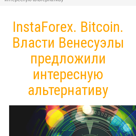
InstaForex. Bitcoin.
Власти Венесуэлы
предложили
интересную
альтернативу