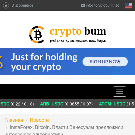
В избранное
info@cryptobum.net
Toggle
navigati
DC
(0.22 / 0.18)
ARB_USDC
(0.0855 / 0.07)
ATOM_USDC
(1.5 
Главная
Новости
InstaForex. Bitcoin. Власти Венесуэлы предложили
интересную альтернативу