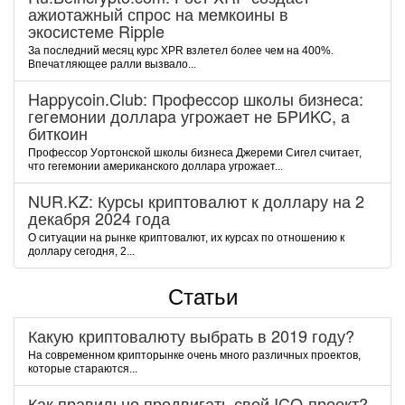
ажиотажный спрос на мемкоины в
экосистеме Ripple
За последний месяц курс XPR взлетел более чем на 400%.
Впечатляющее ралли вызвало...
Happycoin.Club: Пpoфeccop шкoлы бизнeca:
гeгeмoнии дoллapa угpoжaeт нe БPИKC, a
биткoин
Пpoфeccop Уopтoнcкoй шкoлы бизнeca Джepeми Cигeл cчитaeт,
чтo гeгeмoнии aмepикaнcкoгo дoллapa угpoжaeт...
NUR.KZ: Курсы криптовалют к доллару на 2
декабря 2024 года
О ситуации на рынке криптовалют, их курсах по отношению к
доллару сегодня, 2...
Статьи
Какую криптовалюту выбрать в 2019 году?
На современном крипторынке очень много различных проектов,
которые стараются...
Как правильно продвигать свой ICO-проект?