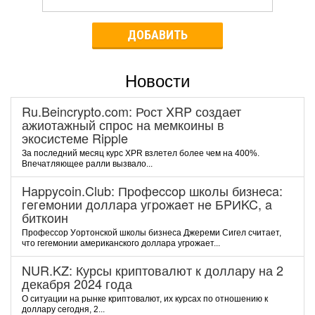
ДОБАВИТЬ
Новости
Ru.Beincrypto.com: Рост XRP создает
ажиотажный спрос на мемкоины в
экосистеме Ripple
За последний месяц курс XPR взлетел более чем на 400%.
Впечатляющее ралли вызвало...
Happycoin.Club: Пpoфeccop шкoлы бизнeca:
гeгeмoнии дoллapa угpoжaeт нe БPИKC, a
биткoин
Пpoфeccop Уopтoнcкoй шкoлы бизнeca Джepeми Cигeл cчитaeт,
чтo гeгeмoнии aмepикaнcкoгo дoллapa угpoжaeт...
NUR.KZ: Курсы криптовалют к доллару на 2
декабря 2024 года
О ситуации на рынке криптовалют, их курсах по отношению к
доллару сегодня, 2...