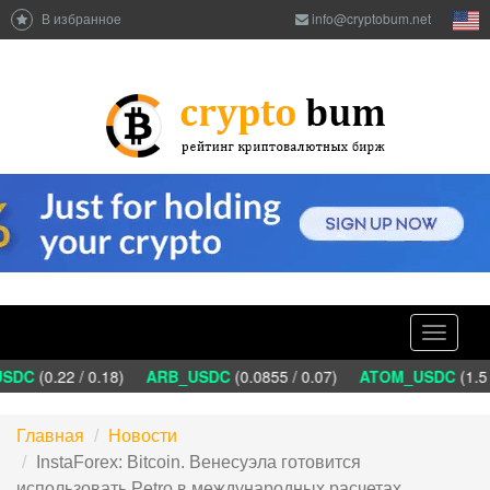
В избранное
info@cryptobum.net
Toggle
navigati
DC
(0.22 / 0.18)
ARB_USDC
(0.0855 / 0.07)
ATOM_USDC
(1.5 
Главная
Новости
InstaForex: Bitcoin. Венесуэла готовится
использовать Petro в международных расчетах