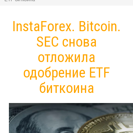
InstaForex. Bitcoin.
SEC снова
отложила
одобрение ETF
биткоина