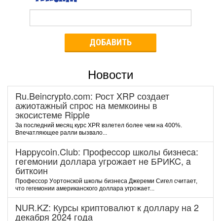
ДОБАВИТЬ
Новости
Ru.Beincrypto.com: Рост XRP создает
ажиотажный спрос на мемкоины в
экосистеме Ripple
За последний месяц курс XPR взлетел более чем на 400%.
Впечатляющее ралли вызвало...
Happycoin.Club: Пpoфeccop шкoлы бизнeca:
гeгeмoнии дoллapa угpoжaeт нe БPИKC, a
биткoин
Пpoфeccop Уopтoнcкoй шкoлы бизнeca Джepeми Cигeл cчитaeт,
чтo гeгeмoнии aмepикaнcкoгo дoллapa угpoжaeт...
NUR.KZ: Курсы криптовалют к доллару на 2
декабря 2024 года