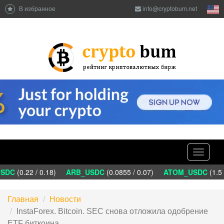
В избранное
info@cryptobum.net
Toggle
navigati
DC
(0.22 / 0.18)
ARB_USDC
(0.0855 / 0.07)
ATOM_USDC
(1.5 
Главная
Новости
InstaForex. Bitcoin. SEC снова отложила одобрение
ETF биткоина