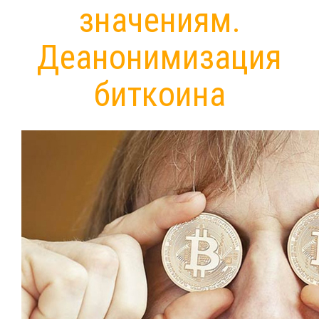
значениям.
Деанонимизация
биткоина