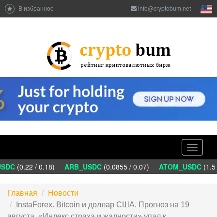
В избранное
info@cryptobum.net
Toggle
navigati
DC
(0.22 / 0.18)
ARB_USDC
(0.0855 / 0.07)
ATOM_USDC
(1.5 /
Главная
Новости
InstaForex. Bitcoin и доллар США. Прогноз на 19
августа. «Индекс страха и жадности» упал к