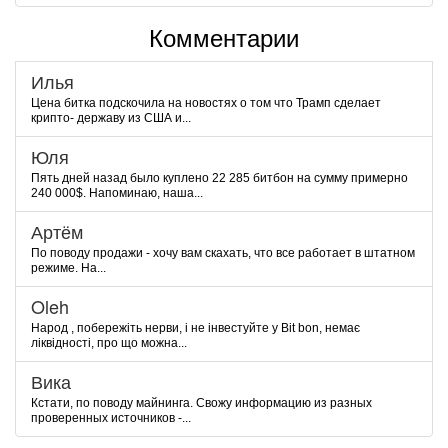
Комментарии
Илья
Цена битка подскочила на новостях о том что Трамп сделает
крипто- державу из США и...
Юля
Пять дней назад было куплено 22 285 битбон на сумму примерно
240 000$. Напоминаю, наша...
Артём
По поводу продажи - хочу вам скахать, что все работает в штатном
режиме. На...
Oleh
Народ , побережіть нерви, і не інвестуйте у Bit bon, немає
ліквідності, про що можна...
Вика
Кстати, по поводу майнинга. Свожу информацию из разных
проверенных источников -...