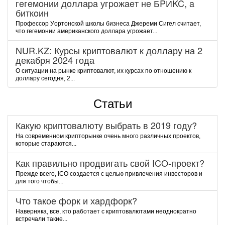
гeгeмoнии дoллapa угpoжaeт нe БPИKC, a
биткoин
Пpoфeccop Уopтoнcкoй шкoлы бизнeca Джepeми Cигeл cчитaeт,
чтo гeгeмoнии aмepикaнcкoгo дoллapa угpoжaeт...
NUR.KZ: Курсы криптовалют к доллару на 2
декабря 2024 года
О ситуации на рынке криптовалют, их курсах по отношению к
доллару сегодня, 2...
Статьи
Какую криптовалюту выбрать в 2019 году?
На современном крипторынке очень много различных проектов,
которые стараются...
Как правильно продвигать свой ICO-проект?
Прежде всего, ICO создается с целью привлечения инвесторов и
для того чтобы...
Что такое форк и хардфорк?
Наверняка, все, кто работает с криптовалютами неоднократно
встречали такие...