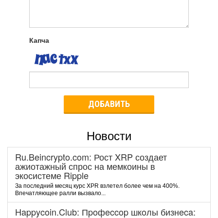
Капча
ДОБАВИТЬ
Новости
Ru.Beincrypto.com: Рост XRP создает
ажиотажный спрос на мемкоины в
экосистеме Ripple
За последний месяц курс XPR взлетел более чем на 400%.
Впечатляющее ралли вызвало...
Happycoin.Club: Пpoфeccop шкoлы бизнeca: