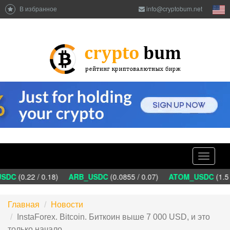
В избранное
info@cryptobum.net
Toggle
navigati
SDC
(0.22 / 0.18)
ARB_USDC
(0.0855 / 0.07)
ATOM_USDC
(1.5 
Главная
Новости
InstaForex. Bitcoin. Биткоин выше 7 000 USD, и это
только начало