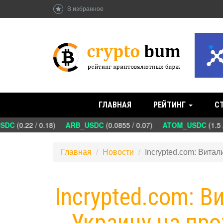
В избранное
ГЛАВНАЯ
РЕЙТИНГ
С
DC
(0.22 / 0.18)
ARB_USDC
(0.0855 / 0.07)
ATOM_USDC
(1.5 /
Главная
Новости
Incrypted.com: Вита
Incrypted.com: В
Украину на пр