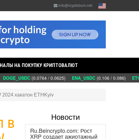
info@cryptobum.net
НАЛЫ НА ПОКУПКУ КРИПТОВАЛЮТ
DOGE_USDC
(0.0764 / 0.0625)
ENA_USDC
(0.106 / 0.086)
ETC
W 2024 хакатон ETHKyiv
Новости
л в
Ru.Beincrypto.com: Рост
W
XRP создает ажиотажный