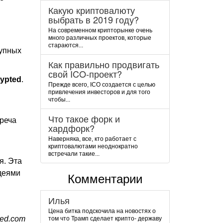
Какую криптовалюту
выбрать в 2019 году?
На современном крипторынке очень
много различных проектов, которые
стараются...
рупных
Как правильно продвигать
свой ICO-проект?
rypted
.
Прежде всего, ICO создается с целью
привлечения инвесторов и для того
чтобы...
Что такое форк и
треча
хардфорк?
Наверняка, все, кто работает с
криптовалютами неоднократно
встречали такие...
я. Эта
деями
Комментарии
Илья
Цена битка подскочила на новостях о
ted.com
том что Трамп сделает крипто- державу