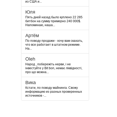
из США и...
Юля
Пять дней назад было куплено 22 285
битбон на сумму примерно 240 000$.
Напоминаю, наша...
Артём
По поводу продажи - хочу вам скахать,
что все работает в штатном режиме.
На...
Oleh
Народ , побережіть нерви, і не
інвестуйте у Bit bon, немає ліквідності,
про що можна...
Вика
Кстати, по поводу майнинга. Свожу
информацию из разных проверенных
источников -...