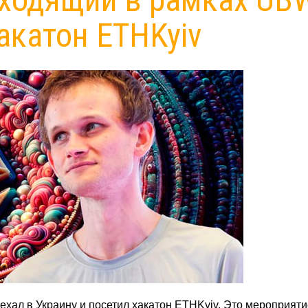
акатон ETHKyiv
ехал в Украину и посетил хакатон ETHKyiv. Это мероприяти