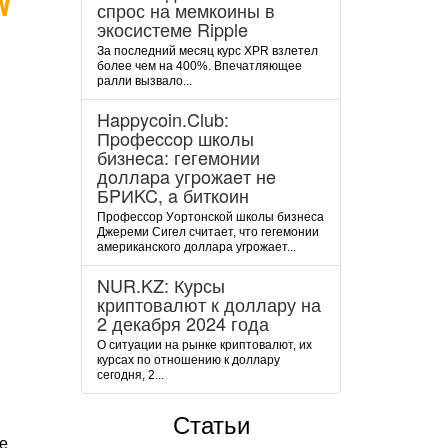
спрос на мемкоины в
экосистеме Ripple
За последний месяц курс XPR взлетел
более чем на 400%. Впечатляющее
ралли вызвало...
Happycoin.Club:
Пpoфeccop шкoлы
бизнeca: гeгeмoнии
дoллapa угpoжaeт нe
БPИKC, a биткoин
Пpoфeccop Уopтoнcкoй шкoлы бизнeca
Джepeми Cигeл cчитaeт, чтo гeгeмoнии
aмepикaнcкoгo дoллapa угpoжaeт...
NUR.KZ: Курсы
криптовалют к доллару на
2 декабря 2024 года
О ситуации на рынке криптовалют, их
курсах по отношению к доллару
сегодня, 2...
Статьи
е