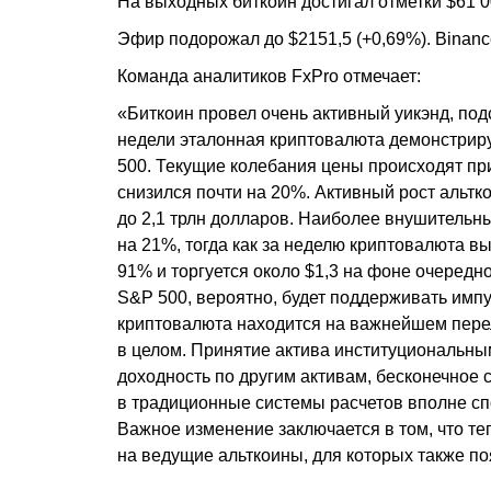
На выходных биткоин достигал отметки $61 0
Эфир подорожал до $2151,5 (+0,69%). Binanc
Команда аналитиков FxPro отмечает:
«Биткоин провел очень активный уикэнд, под
недели эталонная криптовалюта демонстриру
500. Текущие колебания цены происходят при
снизился почти на 20%. Активный рост альт
до 2,1 трлн долларов. Наиболее внушительны
на 21%, тогда как за неделю криптовалюта в
91% и торгуется около $1,3 на фоне очередн
S&P 500, вероятно, будет поддерживать импул
криптовалюта находится на важнейшем пере
в целом. Принятие актива институциональным
доходность по другим активам, бесконечное 
в традиционные системы расчетов вполне сп
Важное изменение заключается в том, что те
на ведущие альткоины, для которых также 