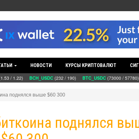
ТАТЬИ
НОВОСТИ
КУРСЫ КРИПТОВАЛЮТ
СИГ
.53 / 1.22)
BCH_USDC
(232 / 190)
BTC_USDC
(73000 / 57780
коина поднялся выше $60 300
 биткоина поднялся вы
$60 300