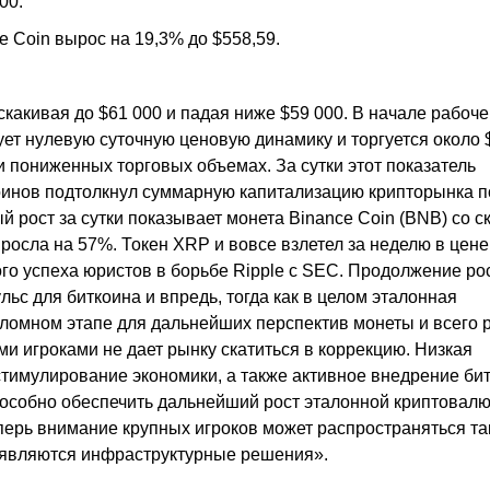
00.
e Coin вырос на 19,3% до $558,59.
скакивая до $61 000 и падая ниже $59 000. В начале рабоч
ет нулевую суточную ценовую динамику и торгуется около 
 пониженных торговых объемах. За сутки этот показатель
коинов подтолкнул суммарную капитализацию крипторынка п
й рост за сутки показывает монета Binance Coin (BNB) со с
ыросла на 57%. Токен XRP и вовсе взлетел за неделю в цене
ого успеха юристов в борьбе Ripple с SEC. Продолжение ро
ьс для биткоина и впредь, тогда как в целом эталонная
ломном этапе для дальнейших перспектив монеты и всего 
и игроками не дает рынку скатиться в коррекцию. Низкая
стимулирование экономики, а также активное внедрение би
особно обеспечить дальнейший рост эталонной криптовалю
перь внимание крупных игроков может распространяться та
появляются инфраструктурные решения».