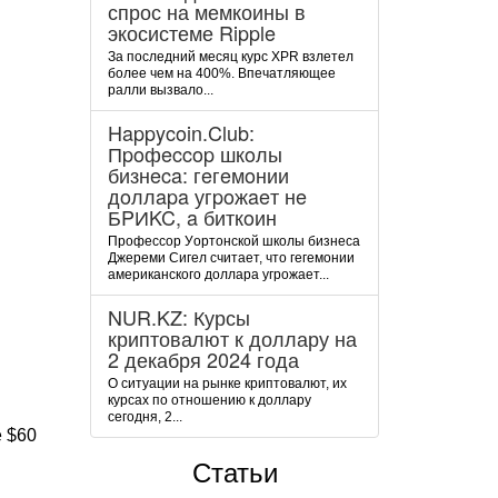
спрос на мемкоины в
экосистеме Ripple
За последний месяц курс XPR взлетел
более чем на 400%. Впечатляющее
ралли вызвало...
Happycoin.Club:
Пpoфeccop шкoлы
бизнeca: гeгeмoнии
дoллapa угpoжaeт нe
БPИKC, a биткoин
Пpoфeccop Уopтoнcкoй шкoлы бизнeca
Джepeми Cигeл cчитaeт, чтo гeгeмoнии
aмepикaнcкoгo дoллapa угpoжaeт...
NUR.KZ: Курсы
криптовалют к доллару на
2 декабря 2024 года
О ситуации на рынке криптовалют, их
курсах по отношению к доллару
сегодня, 2...
е $60
Статьи