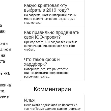
Какую криптовалюту
выбрать в 2019 году?
На современном крипторынке очень
много различных проектов, которые
стараются...
ей
Как правильно продвигать
$60
свой ICO-проект?
Прежде всего, ICO создается с целью
очти
привлечения инвесторов и для того
качком
чтобы...
 на
Что такое форк и
ста
хардфорк?
Наверняка, все, кто работает с
рынка
криптовалютами неоднократно
встречали такие...
ткоина
Комментарии
те.
кже и
Илья
Цена битка подскочила на новостях о
том что Трамп сделает крипто- державу