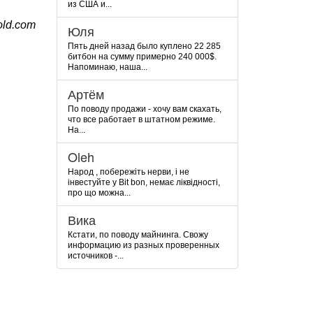
из США и...
ld.com
Юля
Пять дней назад было куплено 22 285
битбон на сумму примерно 240 000$.
Напоминаю, наша...
Артём
По поводу продажи - хочу вам скахать,
что все работает в штатном режиме.
На...
Oleh
Народ , побережіть нерви, і не
інвестуйте у Bit bon, немає ліквідності,
про що можна...
Вика
Кстати, по поводу майнинга. Свожу
информацию из разных проверенных
источников -...