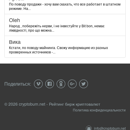
По поводу продажи - хочу вам скахать, что все работает в штатном
режиме. На...
Oleh
Народ , побережіть нерви, і не інвестуйте у Bit bon, немає
ліквідності, про що можна...
Вика
Кстати, по поводу майнинга. Свожу информацию из разных
проверенных источников -...
Поделиться:
© 2026 cryptobum.net - Рейтинг бирж криптовалют
Политика конфиденциальности
info@cryptobum.net