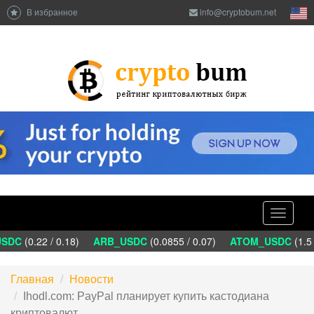
В избранное
info@cryptobum.net
Toggle
navigati
DC
(0.22 / 0.18)
ARB_USDC
(0.0855 / 0.07)
ATOM_USDC
(1.5 
Главная
Новости
Ihodl.com: PayPal планирует купить кастодиана
криптовалют