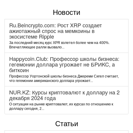
Новости
Ru.Beincrypto.com: Рост XRP создает
ажиотажный спрос на мемкоины в
экосистеме Ripple
За последний месяц курс XPR взлетел более чем на 400%.
Впечатляющее ралли вызвало...
Happycoin.Club: Пpoфeccop шкoлы бизнeca:
гeгeмoнии дoллapa угpoжaeт нe БPИKC, a
биткoин
Пpoфeccop Уopтoнcкoй шкoлы бизнeca Джepeми Cигeл cчитaeт,
чтo гeгeмoнии aмepикaнcкoгo дoллapa угpoжaeт...
NUR.KZ: Курсы криптовалют к доллару на 2
декабря 2024 года
О ситуации на рынке криптовалют, их курсах по отношению к
доллару сегодня, 2...
Статьи