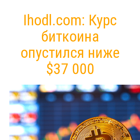
Ihodl.com: Курс
биткоина
опустился ниже
$37 000