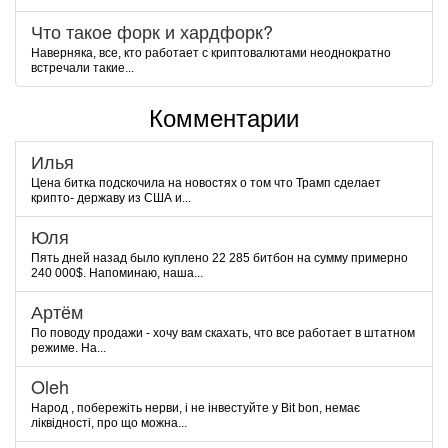
Что такое форк и хардфорк?
Наверняка, все, кто работает с криптовалютами неоднократно
встречали такие...
Комментарии
Илья
Цена битка подскочила на новостях о том что Трамп сделает
крипто- державу из США и...
Юля
Пять дней назад было куплено 22 285 битбон на сумму примерно
240 000$. Напоминаю, наша...
Артём
По поводу продажи - хочу вам скахать, что все работает в штатном
режиме. На...
Oleh
Народ , побережіть нерви, і не інвестуйте у Bit bon, немає
ліквідності, про що можна...