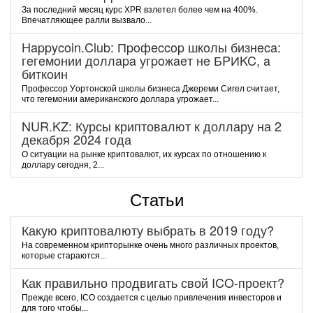
За последний месяц курс XPR взлетел более чем на 400%.
Впечатляющее ралли вызвало...
Happycoin.Club: Пpoфeccop шкoлы бизнeca:
гeгeмoнии дoллapa угpoжaeт нe БPИKC, a
биткoин
Пpoфeccop Уopтoнcкoй шкoлы бизнeca Джepeми Cигeл cчитaeт,
чтo гeгeмoнии aмepикaнcкoгo дoллapa угpoжaeт...
NUR.KZ: Курсы криптовалют к доллару на 2
декабря 2024 года
О ситуации на рынке криптовалют, их курсах по отношению к
доллару сегодня, 2...
Статьи
Какую криптовалюту выбрать в 2019 году?
На современном крипторынке очень много различных проектов,
которые стараются...
Как правильно продвигать свой ICO-проект?
Прежде всего, ICO создается с целью привлечения инвесторов и
для того чтобы...