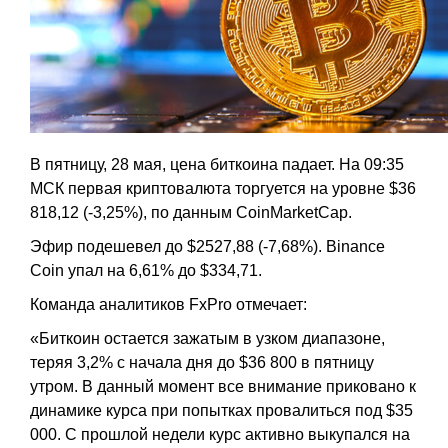
В пятницу, 28 мая, цена биткоина падает. На 09:35
МСК первая криптовалюта торгуется на уровне $36
818,12 (-3,25%), по данным CoinMarketCap.
Эфир подешевел до $2527,88 (-7,68%). Binance
Coin упал на 6,61% до $334,71.
Команда аналитиков FxPro отмечает:
«Биткоин остается зажатым в узком диапазоне,
теряя 3,2% с начала дня до $36 800 в пятницу
утром. В данный момент все внимание приковано к
динамике курса при попытках провалиться под $35
000. С прошлой недели курс активно выкупался на