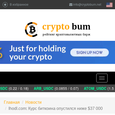
В избранное
info@cryptobum.net
Toggle
navigati
DC
(0.22 / 0.18)
ARB_USDC
(0.0855 / 0.07)
ATOM_USDC
(1.5 
Главная
Новости
Ihodl.com: Курс биткоина опустился ниже $37 000