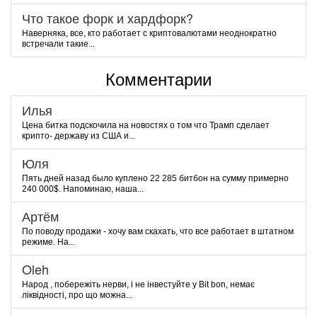
Что такое форк и хардфорк?
Наверняка, все, кто работает с криптовалютами неоднократно
встречали такие...
Комментарии
Илья
Цена битка подскочила на новостях о том что Трамп сделает
крипто- державу из США и...
Юля
Пять дней назад было куплено 22 285 битбон на сумму примерно
240 000$. Напоминаю, наша...
Артём
По поводу продажи - хочу вам скахать, что все работает в штатном
режиме. На...
Oleh
Народ , побережіть нерви, і не інвестуйте у Bit bon, немає
ліквідності, про що можна...