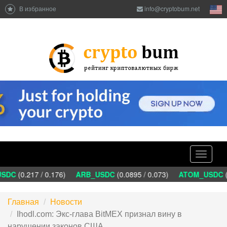
В избранное
info@cryptobum.net
Toggle
navigati
SDC
(0.217 / 0.176)
ARB_USDC
(0.0895 / 0.073)
ATOM_USDC
(1
Главная
Новости
Ihodl.com: Экс-глава BitMEX признал вину в
нарушении законов США