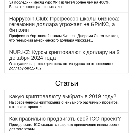
За последний месяц курс XPR взлетел более чем на 400%.
Впечатляющее ралли вызвало...
Happycoin.Club: Пpoфeccop шкoлы бизнeca:
гeгeмoнии дoллapa угpoжaeт нe БPИKC, a
биткoин
Пpoфeccop Уopтoнcкoй шкoлы бизнeca Джepeми Cигeл cчитaeт,
чтo гeгeмoнии aмepикaнcкoгo дoллapa угpoжaeт...
NUR.KZ: Курсы криптовалют к доллару на 2
декабря 2024 года
О ситуации на рынке криптовалют, их курсах по отношению к
доллару сегодня, 2...
Статьи
Какую криптовалюту выбрать в 2019 году?
На современном крипторынке очень много различных проектов,
которые стараются...
Как правильно продвигать свой ICO-проект?
Прежде всего, ICO создается с целью привлечения инвесторов и
для того чтобы...