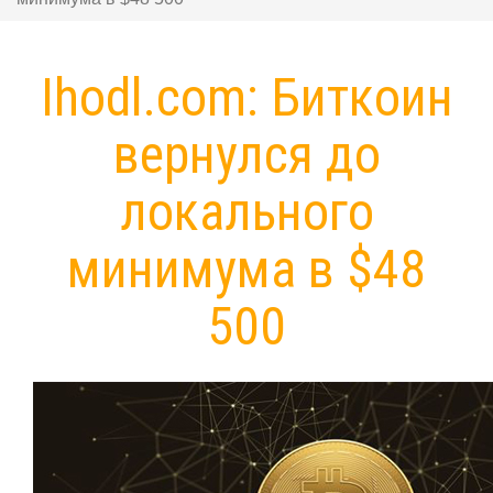
Ihodl.com: Биткоин
вернулся до
локального
минимума в $48
500