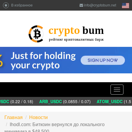
В избранное
info@cryptobum.net
Toggle
navigati
SDC
(0.22 / 0.18)
ARB_USDC
(0.0855 / 0.07)
ATOM_USDC
(1.5 
Главная
Новости
Ihodl.com: Биткоин вернулся до локального
минимума в $48 500