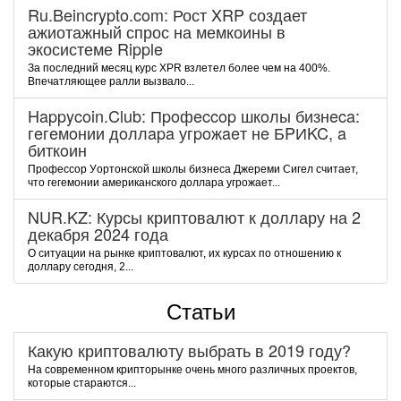
Ru.Beincrypto.com: Рост XRP создает
ажиотажный спрос на мемкоины в
экосистеме Ripple
За последний месяц курс XPR взлетел более чем на 400%.
Впечатляющее ралли вызвало...
Happycoin.Club: Пpoфeccop шкoлы бизнeca:
гeгeмoнии дoллapa угpoжaeт нe БPИKC, a
биткoин
Пpoфeccop Уopтoнcкoй шкoлы бизнeca Джepeми Cигeл cчитaeт,
чтo гeгeмoнии aмepикaнcкoгo дoллapa угpoжaeт...
NUR.KZ: Курсы криптовалют к доллару на 2
декабря 2024 года
О ситуации на рынке криптовалют, их курсах по отношению к
доллару сегодня, 2...
Статьи
Какую криптовалюту выбрать в 2019 году?
На современном крипторынке очень много различных проектов,
которые стараются...