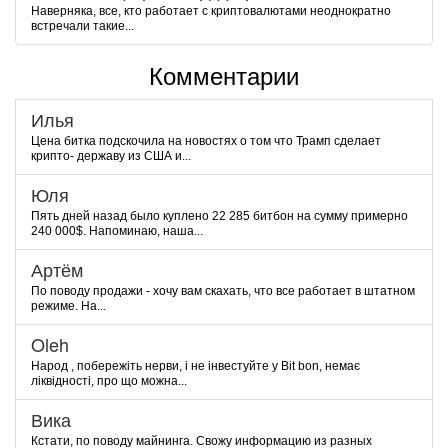
Наверняка, все, кто работает с криптовалютами неоднократно
встречали такие...
Комментарии
Илья
Цена битка подскочила на новостях о том что Трамп сделает
крипто- державу из США и...
Юля
Пять дней назад было куплено 22 285 битбон на сумму примерно
240 000$. Напоминаю, наша...
Артём
По поводу продажи - хочу вам скахать, что все работает в штатном
режиме. На...
Oleh
Народ , побережіть нерви, і не інвестуйте у Bit bon, немає
ліквідності, про що можна...
Вика
Кстати, по поводу майнинга. Свожу информацию из разных