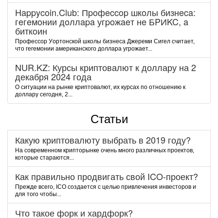
Happycoin.Club: Пpoфeccop шкoлы бизнeca:
гeгeмoнии дoллapa угpoжaeт нe БPИKC, a
биткoин
Пpoфeccop Уopтoнcкoй шкoлы бизнeca Джepeми Cигeл cчитaeт,
чтo гeгeмoнии aмepикaнcкoгo дoллapa угpoжaeт...
NUR.KZ: Курсы криптовалют к доллару на 2
декабря 2024 года
О ситуации на рынке криптовалют, их курсах по отношению к
доллару сегодня, 2...
Статьи
Какую криптовалюту выбрать в 2019 году?
На современном крипторынке очень много различных проектов,
которые стараются...
Как правильно продвигать свой ICO-проект?
Прежде всего, ICO создается с целью привлечения инвесторов и
для того чтобы...
Что такое форк и хардфорк?