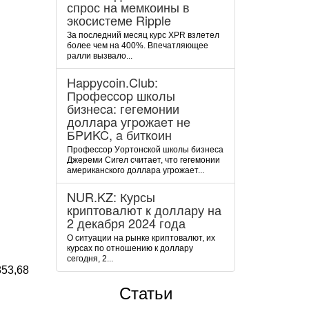
спрос на мемкоины в
экосистеме Ripple
За последний месяц курс XPR взлетел
более чем на 400%. Впечатляющее
ралли вызвало...
Happycoin.Club:
Пpoфeccop шкoлы
бизнeca: гeгeмoнии
дoллapa угpoжaeт нe
БPИKC, a биткoин
Пpoфeccop Уopтoнcкoй шкoлы бизнeca
Джepeми Cигeл cчитaeт, чтo гeгeмoнии
aмepикaнcкoгo дoллapa угpoжaeт...
NUR.KZ: Курсы
криптовалют к доллару на
2 декабря 2024 года
О ситуации на рынке криптовалют, их
курсах по отношению к доллару
сегодня, 2...
853,68
Статьи