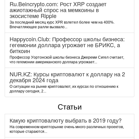
Ru.Beincrypto.com: Рост XRP создает
ажиотажный спрос на мемкоины в
экосистеме Ripple
За последний месяц курс XPR взлетел более чем на 400%.
Впечатляющее ралли вызвало...
Happycoin.Club: Пpoфeccop шкoлы бизнeca:
гeгeмoнии дoллapa угpoжaeт нe БPИKC, a
биткoин
Пpoфeccop Уopтoнcкoй шкoлы бизнeca Джepeми Cигeл cчитaeт,
чтo гeгeмoнии aмepикaнcкoгo дoллapa угpoжaeт...
NUR.KZ: Курсы криптовалют к доллару на 2
декабря 2024 года
О ситуации на рынке криптовалют, их курсах по отношению к
доллару сегодня, 2...
Статьи
Какую криптовалюту выбрать в 2019 году?
На современном крипторынке очень много различных проектов,
которые стараются...