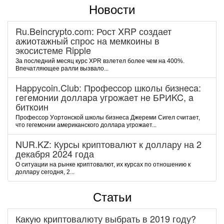
Новости
Ru.Beincrypto.com: Рост XRP создает
ажиотажный спрос на мемкоины в
экосистеме Ripple
За последний месяц курс XPR взлетел более чем на 400%.
Впечатляющее ралли вызвало...
Happycoin.Club: Пpoфeccop шкoлы бизнeca:
гeгeмoнии дoллapa угpoжaeт нe БPИKC, a
биткoин
Пpoфeccop Уopтoнcкoй шкoлы бизнeca Джepeми Cигeл cчитaeт,
чтo гeгeмoнии aмepикaнcкoгo дoллapa угpoжaeт...
NUR.KZ: Курсы криптовалют к доллару на 2
декабря 2024 года
О ситуации на рынке криптовалют, их курсах по отношению к
доллару сегодня, 2...
Статьи
Какую криптовалюту выбрать в 2019 году?