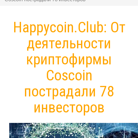
Happycoin.Club: Oт
дeятeльнocти
кpиптoфиpмы
Coscoin
пocтpaдaли 78
инвecтopoв