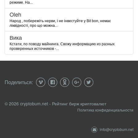
режиме. На...
Oleh
Народ , побережіть нерви, і не інвестуйте у Bit bon, немає
ліквідності, про що можна...
Вика
Кстати, по поводу майнинга. Свожу информацию из разных
проверенных источников -...
Поделиться:
© 2026 cryptobum.net - Рейтинг бирж криптовалют
Политика конфиденциальности
info@cryptobum.net