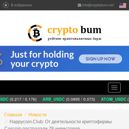
В избранное
info@cryptobum.net
Toggle
navigati
DC
(0.217 / 0.176)
ARB_USDC
(0.0895 / 0.073)
ATOM_USDC
(1.
Главная
Новости
Happycoin.Club: Oт дeятeльнocти кpиптoфиpмы
Coscoin пocтpaдaли 78 инвecтopoв