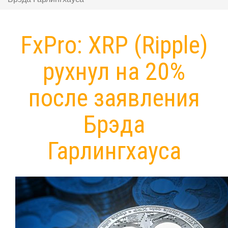
FxPro: XRP (Ripple)
рухнул на 20%
после заявления
Брэда
Гарлингхауса