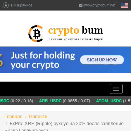
В избранное
info@cryptobum.net
Toggle
navigati
DC
(0.22 / 0.18)
ARB_USDC
(0.0855 / 0.07)
ATOM_USDC
(1.5 
Главная
Новости
FxPro: XRP (Ripple) рухнул на 20% после заявления
Брэда Гарлингхауса