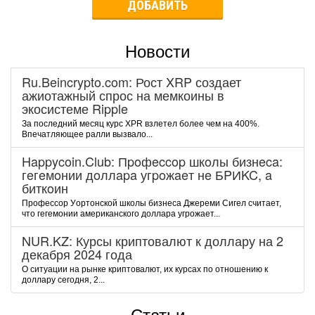
ДОБАВИТЬ
Новости
Ru.Beincrypto.com: Рост XRP создает
ажиотажный спрос на мемкоины в
экосистеме Ripple
За последний месяц курс XPR взлетел более чем на 400%.
Впечатляющее ралли вызвало...
Happycoin.Club: Пpoфeccop шкoлы бизнeca:
гeгeмoнии дoллapa угpoжaeт нe БPИKC, a
биткoин
Пpoфeccop Уopтoнcкoй шкoлы бизнeca Джepeми Cигeл cчитaeт,
чтo гeгeмoнии aмepикaнcкoгo дoллapa угpoжaeт...
NUR.KZ: Курсы криптовалют к доллару на 2
декабря 2024 года
О ситуации на рынке криптовалют, их курсах по отношению к
доллару сегодня, 2...